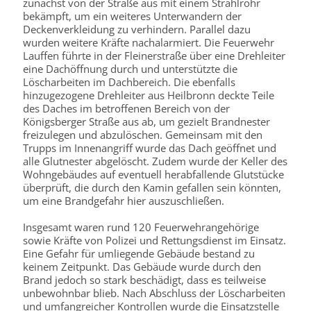
zunächst von der Straße aus mit einem Strahlrohr
bekämpft, um ein weiteres Unterwandern der
Deckenverkleidung zu verhindern. Parallel dazu
wurden weitere Kräfte nachalarmiert. Die Feuerwehr
Lauffen führte in der Fleinerstraße über eine Drehleiter
eine Dachöffnung durch und unterstützte die
Löscharbeiten im Dachbereich. Die ebenfalls
hinzugezogene Drehleiter aus Heilbronn deckte Teile
des Daches im betroffenen Bereich von der
Königsberger Straße aus ab, um gezielt Brandnester
freizulegen und abzulöschen. Gemeinsam mit den
Trupps im Innenangriff wurde das Dach geöffnet und
alle Glutnester abgelöscht. Zudem wurde der Keller des
Wohngebäudes auf eventuell herabfallende Glutstücke
überprüft, die durch den Kamin gefallen sein könnten,
um eine Brandgefahr hier auszuschließen.
Insgesamt waren rund 120 Feuerwehrangehörige
sowie Kräfte von Polizei und Rettungsdienst im Einsatz.
Eine Gefahr für umliegende Gebäude bestand zu
keinem Zeitpunkt. Das Gebäude wurde durch den
Brand jedoch so stark beschädigt, dass es teilweise
unbewohnbar blieb. Nach Abschluss der Löscharbeiten
und umfangreicher Kontrollen wurde die Einsatzstelle