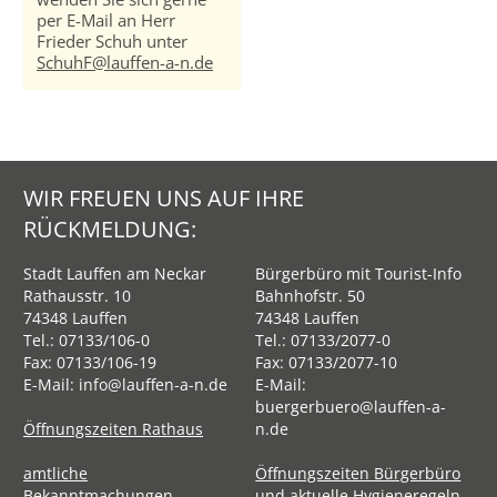
per E-Mail an Herr
Frieder Schuh unter
SchuhF@lauffen-a-n.de
WIR FREUEN UNS AUF IHRE
RÜCKMELDUNG:
Stadt Lauffen am Neckar
Bürgerbüro mit Tourist-Info
Rathausstr. 10
Bahnhofstr. 50
74348 Lauffen
74348 Lauffen
Tel.:
07133/106-0
Tel.:
07133/2077-0
Fax: 07133/106-19
Fax: 07133/2077-10
E-Mail:
info@lauffen-a-n.de
E-Mail:
buergerbuero@lauffen-a-
Öffnungszeiten Rathaus
n.de
amtliche
Öffnungszeiten Bürgerbüro
Bekanntmachungen
und aktuelle Hygieneregeln