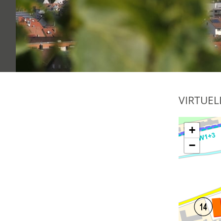
VIRTUEL
+
−