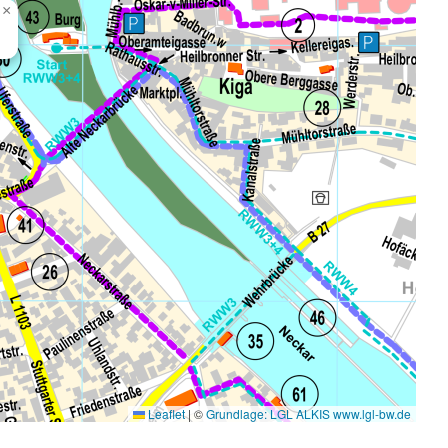
×
Leaflet
|
©
Grundlage: LGL ALKIS www.lgl-bw.de