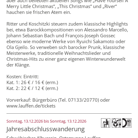
aber auch beliebten aktuellen Songs wie „Have Yourself A
Merry Little Christmas“, „This Christmas“ und „River“
hauchen sie frischen Atem ein.
Ritter und Koschitzki steuern zudem klassische Highlights
bei, etwa Barockkompositionen von Alessandro Marcello,
Johann Sebastian Bach und François-Joseph Gossec
ebenso wie moderne Werke von Ryuichi Sakamoto oder
Ola Gjeilo. So verweben sich barocker Prunk, klassische
Meisterwerke, traditionelle Weihnachtslieder und
Christmas-Hits zu einer ganz eigenen Winterwunderwelt
der Klänge.
Kosten: Eintritt:
Kat. 1: 26 € / 16 € (erm.)
Kat. 2: 22 € / 12 € (erm.)
Vorverkauf: Bürgerbüro (Tel. 07133/20770) oder
www.lauffen.de/tickets
Sonntag, 13.12.2026 bis Sonntag, 13.12.2026
Jahresabschlusswanderung