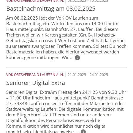
VDK ORTSVERBAND LAUFFEN A. N.
| 03.02.2025 – 10.02.2025
Bastelnachmittag am 08.02.2025
Am 08.02.2025 lädt der VdK OV Lauffen zum
Bastelnachmittag ein. Wir treffen uns um 14:00 Uhr im
Haus mittel.punkt, Bahnhofstr. 27, Lauffen. Bei diesem
Treffen wollen wir Karten gestalten (Gruß-, Hochzeits-,
Geburtstagskarten usw.). Wer Lust und Zeit hat darf gerne
zu unserem zwanglosen Treffen kommen. Solltest Du noch
Bastelmaterialien haben, die hierfür verwendet werden
können, gerne mitbringen. Wir …
VDK ORTSVERBAND LAUFFEN A. N.
| 21.01.2025 – 24.01.2025
Senioren Digital Extra
Senioren Digital ExtraAm Freitag den 24.1.25 von 9.30 Uhr
– 11.00 Uhr findet im Haus ‚mittel.punkt‘ Bahnhofstrasse
27, 74348 Lauffen unser Treffen mit der Mitarbeiterin der
Stadtverwaltung Lauffen ‚Die digitale Kommunikation mit
dem Bürgerbüro‘ statt.Themen sind unter anderem
Digitalfunktion des Personalausweises,welche
Kommunikation wird demnächst nur noch digital
möglichsein, Identitätsnachweise, …