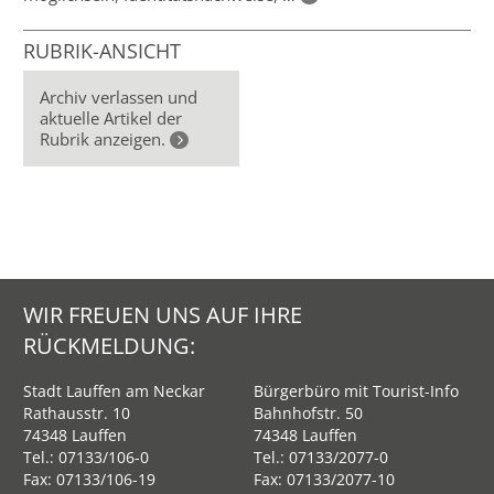
RUBRIK-ANSICHT
Archiv verlassen und
aktuelle Artikel der
Rubrik anzeigen.
WIR FREUEN UNS AUF IHRE
RÜCKMELDUNG:
Stadt Lauffen am Neckar
Bürgerbüro mit Tourist-Info
Rathausstr. 10
Bahnhofstr. 50
74348 Lauffen
74348 Lauffen
Tel.:
07133/106-0
Tel.:
07133/2077-0
Fax: 07133/106-19
Fax: 07133/2077-10