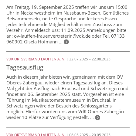
Am Freitag, 19. September 2025 treffen wir uns um 15:00
Uhr in Neckarwestheim im Nussbaum-Besen. Gemütliches
Beisammensein, nette Gespräche und leckeres Essen.
Jedes teilnehmende Mitglied erhält einen Zuschuss zum
Verzehr. Anmeldeschluss: 11.09.2025 Anmeldungen bitte
an: ov-lauffen-frauenvertreterin@vdk.de oder Tel. 07133
960902 Gisela Hofmann …
VDK ORTSVERBAND LAUFFEN A. N.
| 22.07.2025 – 22.08.2025
Tagesausflug
Auch in diesem Jahr bieten wir, gemeinsam mit dem OV
Oberes Zabergäu, wieder einen Tagesausflug an. Dieses
Mal geht der Ausflug nach Bruchsal und Schwetzingen und
findet am 06. September 2025 statt. Vorgesehen ist eine
Führung im Musikautomatenmuseum in Bruchsal, in
Schwetzingen wäre der Besuch des Schlossgartens
möglich. Hierfür wurden uns vom VdK Oberes Zabergäu
wieder 10 Plätze zur Verfügung gestellt. …
VDK ORTSVERBAND LAUFFEN A. N.
| 06.05.2025 – 20.05.2025