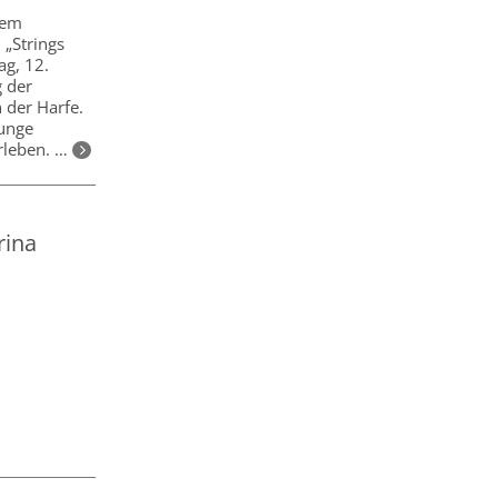
nem
 „Strings
g, 12.
g der
 der Harfe.
junge
erleben. …
rina