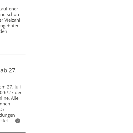
 Lauffener
ind schon
r Vielzahl
Angeboten
 den
ab 27.
em 27. Juli
026/27 der
ine. Alle
önnen
Ort
ldungen
eitet. …