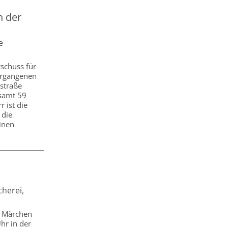
n der
e
tschuss für
ergangenen
nstraße
esamt 59
 ist die
 die
inen
herei,
u Märchen
hr in der