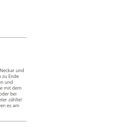
 Neckar und
h zu Ende
en und
ege mit dem
oder bei
ter zählte!
ren es am