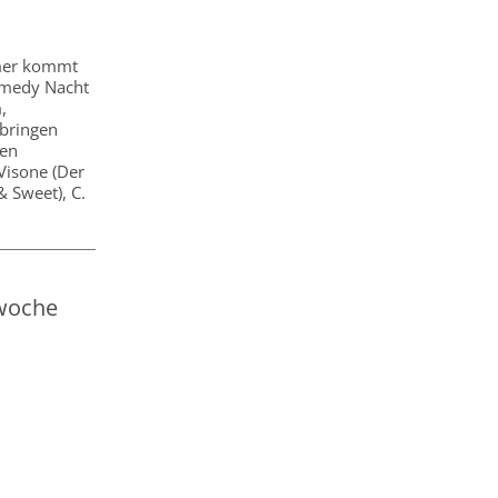
mmer kommt
Comedy Nacht
,
 bringen
den
Visone (Der
& Sweet), C.
twoche