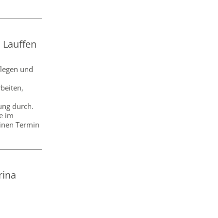
 Lauffen
legen und
beiten,
ung durch.
e im
einen Termin
rina