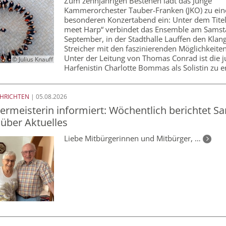
Zum zehnjährigen Bestehen lädt das Junge
Kammerorchester Tauber-Franken (JKO) zu ei
besonderen Konzertabend ein: Unter dem Titel
meet Harp“ verbindet das Ensemble am Samsta
September, in der Stadthalle Lauffen den Klan
Streicher mit den faszinierenden Möglichkeiten
Unter der Leitung von Thomas Conrad ist die 
© Julius Knauff
Harfenistin Charlotte Bommas als Solistin zu 
CHRICHTEN
| 05.08.2026
ermeisterin informiert: Wöchentlich berichtet Sa
 über Aktuelles
Liebe Mitbürgerinnen und Mitbürger, …