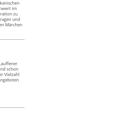
ikanischen
nwert im
ration zu
tragen und
den Märchen
 Lauffener
ind schon
r Vielzahl
Angeboten