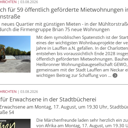
CHRICHTEN
| 03.08.2026
ch für 59 öffentlich geförderte Mietwohnungen i
enstraße
neues Quartier mit günstigen Mieten - in der Mühltorstraß
durch die Firmengruppe Brian 75 neue Wohnungen
Mit dem symoblischen Spatenstich ist der Star
eines der wichtigsten Wohnbauprojekte der v
Jahre in Lauffen a.N. gefallen. In der Charlotte
entstehen bis voraussichtlich Ende 2028 insg
öffentlich geförderten Mietwohnungen. Bauherr
Heilbronner Wohnungsbaugesellschaft GEWO,
gemeinsam mit der Stadt Lauffen am Neckar e
wichtigen Beitrag zur Schaffung von …
CHRICHTEN
| 03.08.2026
für Erwachsene in der Stadtbücherei
 Erwachsene am Montag, 17. August, um 19.30 Uhr, Stadtbüc
aße 54
Die Märchenfreunde laden sehr herzlich ein z
von Afrika am Montag, 17. August, um 19.30 U