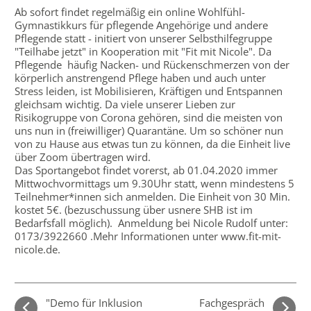
Ab sofort findet regelmäßig ein online Wohlfühl-
Gymnastikkurs für pflegende Angehörige und andere
Pflegende statt - initiert von unserer Selbsthilfegruppe
"Teilhabe jetzt" in Kooperation mit "Fit mit Nicole". Da
Pflegende häufig Nacken- und Rückenschmerzen von der
körperlich anstrengend Pflege haben und auch unter
Stress leiden, ist Mobilisieren, Kräftigen und Entspannen
gleichsam wichtig. Da viele unserer Lieben zur
Risikogruppe von Corona gehören, sind die meisten von
uns nun in (freiwilliger) Quarantäne. Um so schöner nun
von zu Hause aus etwas tun zu können, da die Einheit
live
über Zoom übertragen
wird.
Das Sportangebot findet vorerst, ab 01.04.2020 immer
Mittwochvormittags um 9.30Uhr statt, wenn mindestens 5
Teilnehmer*innen sich anmelden. Die Einheit von 30 Min.
kostet 5€. (bezuschussung über usnere SHB ist im
Bedarfsfall möglich). Anmeldung bei Nicole Rudolf unter:
0173/3922660 .Mehr Informationen unter www.fit-mit-
nicole.de.
"Demo für Inklusion
Fachgespräch