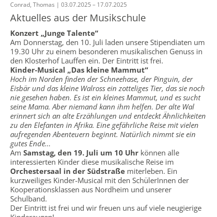
Conrad, Thomas | 03.07.2025 – 17.07.2025
Aktuelles aus der Musikschule
Konzert „Junge Talente“
Am Donnerstag, den 10. Juli laden unsere Stipendiaten um
19.30 Uhr zu einem besonderen musikalischen Genuss in
den Klosterhof Lauffen ein. Der Eintritt ist frei.
Kinder-Musical „Das kleine Mammut“
Hoch im Norden finden der Schneehase, der Pinguin, der
Eisbär und das kleine Walross ein zotteliges Tier, das sie noch
nie gesehen haben. Es ist ein kleines Mammut, und es sucht
seine Mama. Aber niemand kann ihm helfen. Der alte Wal
erinnert sich an alte Erzählungen und entdeckt Ähnlichkeiten
zu den Elefanten in Afrika. Eine gefährliche Reise mit vielen
aufregenden Abenteuern beginnt. Natürlich nimmt sie ein
gutes Ende...
Am
Samstag, den 19. Juli um 10 Uhr
können alle
interessierten Kinder diese musikalische Reise im
Orchestersaal in der Südstraße
miterleben. Ein
kurzweiliges Kinder-Musical mit den SchülerInnen der
Kooperationsklassen aus Nordheim und unserer
Schulband.
Der Eintritt ist frei und wir freuen uns auf viele neugierige
Kinderaugen!