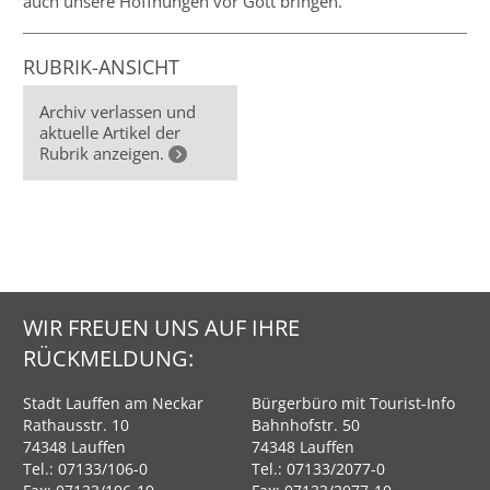
auch unsere Hoffnungen vor Gott bringen.
RUBRIK-ANSICHT
Archiv verlassen und
aktuelle Artikel der
Rubrik anzeigen.
WIR FREUEN UNS AUF IHRE
RÜCKMELDUNG:
Stadt Lauffen am Neckar
Bürgerbüro mit Tourist-Info
Rathausstr. 10
Bahnhofstr. 50
74348 Lauffen
74348 Lauffen
Tel.:
07133/106-0
Tel.:
07133/2077-0