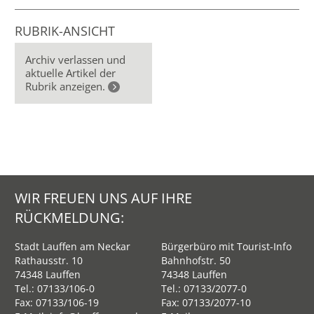
RUBRIK-ANSICHT
Archiv verlassen und
aktuelle Artikel der
Rubrik anzeigen.
WIR FREUEN UNS AUF IHRE
RÜCKMELDUNG:
Stadt Lauffen am Neckar
Bürgerbüro mit Tourist-Info
Rathausstr. 10
Bahnhofstr. 50
74348 Lauffen
74348 Lauffen
Tel.:
07133/106-0
Tel.:
07133/2077-0
Fax: 07133/106-19
Fax: 07133/2077-10