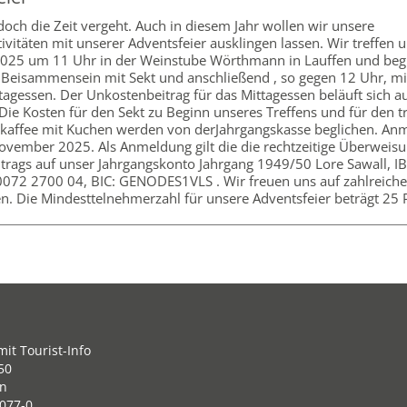
doch die Zeit vergeht. Auch in diesem Jahr wollen wir unsere
ivitäten mit unserer Adventsfeier ausklingen lassen. Wir treffen 
25 um 11 Uhr in der Weinstube Wörthmann in Lauffen und beg
 Beisammensein mit Sekt und anschließend , so gegen 12 Uhr, m
tagessen. Der Unkostenbeitrag für das Mittagessen beläuft sich a
Die Kosten für den Sekt zu Beginn unseres Treffens und für den tr
kaffee mit Kuchen werden von derJahrgangskasse beglichen. An
November 2025. Als Anmeldung gilt die die rechtzeitige Überweis
trags auf unser Jahrgangskonto Jahrgang 1949/50 Lore Sawall, I
072 2700 04, BIC: GENODES1VLS . Wir freuen uns auf zahlreiche
. Die Mindesttelnehmerzahl für unsere Adventsfeier beträgt 25 
it Tourist-Info
50
en
077-0