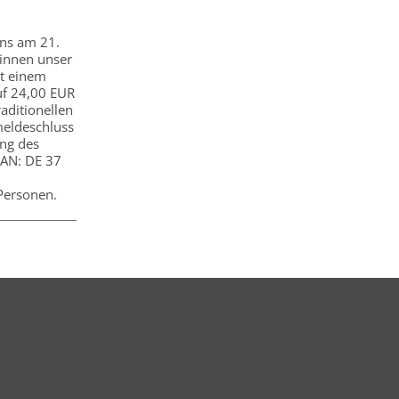
uns am 21.
innen unser
it einem
uf 24,00 EUR
aditionellen
meldeschluss
ung des
BAN: DE 37
Personen.