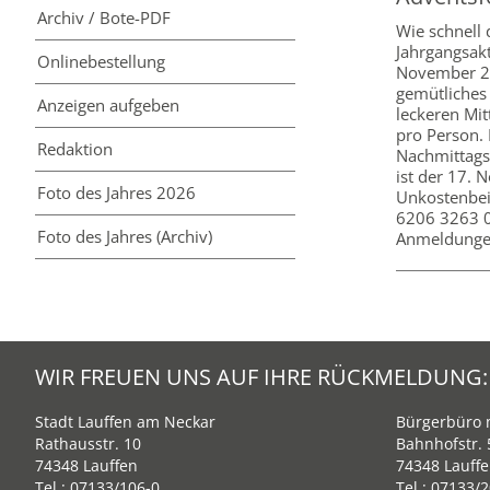
Archiv / Bote-PDF
Wie schnell 
Jahrgangsakt
Online­bestellung
November 20
gemütliches
Anzeigen aufgeben
leckeren Mit
pro Person. 
Redaktion
Nachmittags
ist der 17. 
Foto des Jahres 2026
Unkostenbei
6206 3263 0
Foto des Jahres (Archiv)
Anmeldungen
WIR FREUEN UNS AUF IHRE RÜCKMELDUNG:
Stadt Lauffen am Neckar
Bürgerbüro m
Rathausstr. 10
Bahnhofstr. 
74348 Lauffen
74348 Lauff
Tel.:
07133/106-0
Tel.:
07133/2