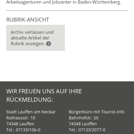
Arbeitsagenturen und Jobcenter in Baden-Württemberg.
RUBRIK-ANSICHT
Archiv verlassen und
aktuelle Artikel der
Rubrik anzeigen.
WIR FREUEN UNS AUF IHRE
RÜCKMELDUNG:
Stadt Lauffen am Neckar
Bürgerbüro mit Tourist-Info
Rathausstr. 10
Bahnhofstr. 50
74348 Lauffen
74348 Lauffen
Tel.:
07133/106-0
Tel.:
07133/2077-0