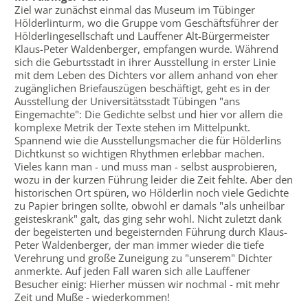
Ziel war zunächst einmal das Museum im Tübinger
Hölderlinturm, wo die Gruppe vom Geschäftsführer der
Hölderlingesellschaft und Lauffener Alt-Bürgermeister
Klaus-Peter Waldenberger, empfangen wurde. Während
sich die Geburtsstadt in ihrer Ausstellung in erster Linie
mit dem Leben des Dichters vor allem anhand von eher
zugänglichen Briefauszügen beschäftigt, geht es in der
Ausstellung der Universitätsstadt Tübingen "ans
Eingemachte": Die Gedichte selbst und hier vor allem die
komplexe Metrik der Texte stehen im Mittelpunkt.
Spannend wie die Ausstellungsmacher die für Hölderlins
Dichtkunst so wichtigen Rhythmen erlebbar machen.
Vieles kann man - und muss man - selbst ausprobieren,
wozu in der kurzen Führung leider die Zeit fehlte. Aber den
historischen Ort spüren, wo Hölderlin noch viele Gedichte
zu Papier bringen sollte, obwohl er damals "als unheilbar
geisteskrank" galt, das ging sehr wohl. Nicht zuletzt dank
der begeisterten und begeisternden Führung durch Klaus-
Peter Waldenberger, der man immer wieder die tiefe
Verehrung und große Zuneigung zu "unserem" Dichter
anmerkte. Auf jeden Fall waren sich alle Lauffener
Besucher einig: Hierher müssen wir nochmal - mit mehr
Zeit und Muße - wiederkommen!