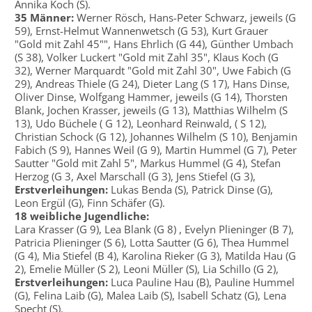
Annika Koch (S).
35
Männer:
Werner Rösch, Hans-Peter Schwarz, jeweils (G
59), Ernst-Helmut Wannenwetsch (G 53), Kurt Grauer
"Gold mit Zahl 45"", Hans Ehrlich (G 44), Günther Umbach
(S 38), Volker Luckert "Gold mit Zahl 35", Klaus Koch (G
32), Werner Marquardt "Gold mit Zahl 30", Uwe Fabich (G
29), Andreas Thiele (G 24), Dieter Lang (S 17), Hans Dinse,
Oliver Dinse, Wolfgang Hammer, jeweils (G 14), Thorsten
Blank, Jochen Krasser, jeweils (G 13), Matthias Wilhelm (S
13), Udo Büchele ( G 12), Leonhard Reinwald, ( S 12),
Christian Schock (G 12), Johannes Wilhelm (S 10), Benjamin
Fabich (S 9), Hannes Weil (G 9), Martin Hummel (G 7), Peter
Sautter "Gold mit Zahl 5", Markus Hummel (G 4), Stefan
Herzog (G 3, Axel Marschall (G 3), Jens Stiefel (G 3),
Erstverleihungen:
Lukas Benda (S), Patrick Dinse (G),
Leon Ergül (G), Finn Schäfer (G).
18 weibliche Jugendliche:
Lara Krasser (G 9), Lea Blank (G 8) , Evelyn Plieninger (B 7),
Patricia Plieninger (S 6), Lotta Sautter (G 6), Thea Hummel
(G 4), Mia Stiefel (B 4), Karolina Rieker (G 3), Matilda Hau (G
2), Emelie Müller (S 2), Leoni Müller (S), Lia Schillo (G 2),
Erstverleihungen:
Luca Pauline Hau (B), Pauline Hummel
(G), Felina Laib (G), Malea Laib (S), Isabell Schatz (G), Lena
Specht (S).