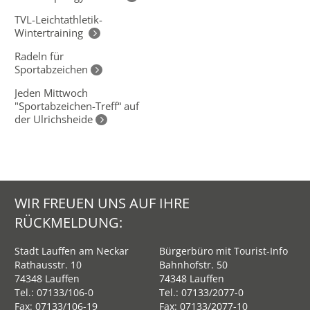
TVL-Leichtathletik-
Wintertraining
Radeln für
Sportabzeichen
Jeden Mittwoch
"Sportabzeichen-Treff“ auf
der Ulrichsheide
WIR FREUEN UNS AUF IHRE
RÜCKMELDUNG:
Stadt Lauffen am Neckar
Bürgerbüro mit Tourist-Info
Rathausstr. 10
Bahnhofstr. 50
74348 Lauffen
74348 Lauffen
Tel.:
07133/106-0
Tel.:
07133/2077-0
Fax: 07133/106-19
Fax: 07133/2077-10