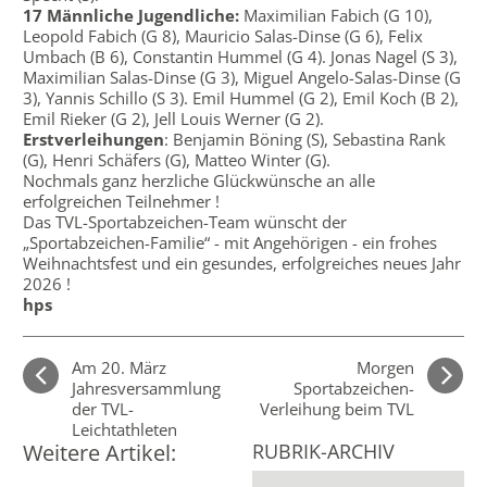
17 Männliche Jugendliche:
Maximilian Fabich (G 10),
Leopold Fabich (G 8), Mauricio Salas-Dinse (G 6), Felix
Umbach (B 6), Constantin Hummel (G 4). Jonas Nagel (S 3),
Maximilian Salas-Dinse (G 3), Miguel Angelo-Salas-Dinse (G
3), Yannis Schillo (S 3). Emil Hummel (G 2), Emil Koch (B 2),
Emil Rieker (G 2), Jell Louis Werner (G 2).
Erstverleihungen
: Benjamin Böning (S), Sebastina Rank
(G), Henri Schäfers (G), Matteo Winter (G).
Nochmals ganz herzliche Glückwünsche an alle
erfolgreichen Teilnehmer !
Das TVL-Sportabzeichen-Team wünscht der
„Sportabzeichen-Familie“ - mit Angehörigen - ein frohes
Weihnachtsfest und ein gesundes, erfolgreiches neues Jahr
2026 !
hps
Am 20. März
Morgen
Jahresversammlung
Sportabzeichen-
der TVL-
Verleihung beim TVL
Leichtathleten
Weitere Artikel:
RUBRIK-ARCHIV