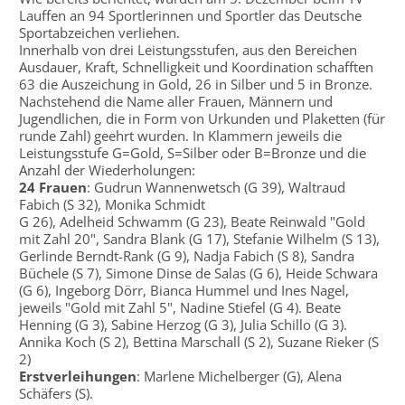
Lauffen an 94 Sportlerinnen und Sportler das Deutsche
Sportabzeichen verliehen.
Innerhalb von drei Leistungsstufen, aus den Bereichen
Ausdauer, Kraft, Schnelligkeit und Koordination schafften
63 die Auszeichung in Gold, 26 in Silber und 5 in Bronze.
Nachstehend die Name aller Frauen, Männern und
Jugendlichen, die in Form von Urkunden und Plaketten (für
runde Zahl) geehrt wurden. In Klammern jeweils die
Leistungsstufe G=Gold, S=Silber oder B=Bronze und die
Anzahl der Wiederholungen:
24 Frauen
: Gudrun Wannenwetsch (G 39), Waltraud
Fabich (S 32), Monika Schmidt
G 26), Adelheid Schwamm (G 23), Beate Reinwald "Gold
mit Zahl 20", Sandra Blank (G 17), Stefanie Wilhelm (S 13),
Gerlinde Berndt-Rank (G 9), Nadja Fabich (S 8), Sandra
Büchele (S 7), Simone Dinse de Salas (G 6), Heide Schwara
(G 6), Ingeborg Dörr, Bianca Hummel und Ines Nagel,
jeweils "Gold mit Zahl 5", Nadine Stiefel (G 4). Beate
Henning (G 3), Sabine Herzog (G 3), Julia Schillo (G 3).
Annika Koch (S 2), Bettina Marschall (S 2), Suzane Rieker (S
2)
Erstverleihungen
: Marlene Michelberger (G), Alena
Schäfers (S).