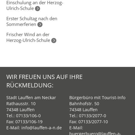
Einschulung an der Herzog-
Ulrich-Schule
Erster Schultag nach den
Sommerferien
Frischer Wind an der
Herzog-Ulrich-Schule
WIR FREUEN UNS AUF IHRE
RÜCKMELDUNG:
Stadt Lauffen am Neckar
Bürgerbüro mit Tourist-Info
Rathausstr. 10
Bahnhofstr. 50
74348 Lauffen
74348 Lauffen
Tel.:
07133/106-0
Tel.:
07133/2077-0
Fax: 07133/106-19
Fax: 07133/2077-10
E-Mail:
info@lauffen-a-n.de
E-Mail:
buergerbuero@lauffen-a-