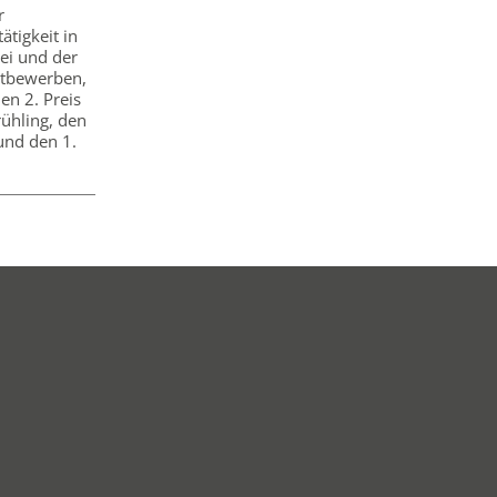
r
ätigkeit in
ei und der
ttbewerben,
en 2. Preis
rühling, den
und den 1.