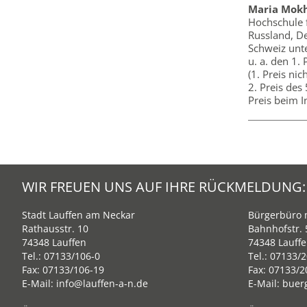
Maria Mok
Hochschule f
Russland, De
Schweiz unt
u. a. den 1.
(1. Preis ni
2. Preis des
Preis beim 
WIR FREUEN UNS AUF IHRE RÜCKMELDUNG:
Stadt Lauffen am Neckar
Bürgerbüro m
Rathausstr. 10
Bahnhofstr. 
74348 Lauffen
74348 Lauff
Tel.:
07133/106-0
Tel.:
07133/2
Fax: 07133/106-19
Fax: 07133/2
E-Mail:
info@lauffen-a-n.de
E-Mail:
buer