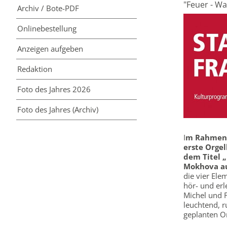
"Feuer - Wa
Archiv / Bote-PDF
Online­bestellung
Anzeigen aufgeben
Redaktion
Foto des Jahres 2026
Foto des Jahres (Archiv)
I
m Rahmen d
erste Orgel
dem Titel „
Mokhova au
die vier Ele
hör- und er
Michel und F
leuchtend, r
geplanten O