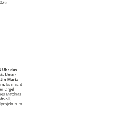
2026
8 Uhr das
tt. Unter
stin Maria
mm.
Es macht
er Orgel
nes Matthias
ftvoll,
elprojekt zum