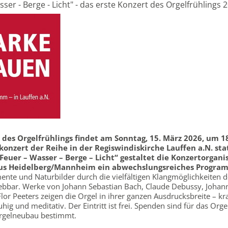
sser - Berge - Licht" - das erste Konzert des Orgelfrühlings 
es Orgelfrühlings findet am Sonntag, 15. März 2026, um 1
konzert der Reihe in der Regiswindiskirche Lauffen a.N. sta
Feuer – Wasser – Berge – Licht“ gestaltet die Konzertorgani
s Heidelberg/Mannheim ein abwechslungsreiches Progra
mente und Naturbilder durch die vielfältigen Klangmöglichkeiten d
lebbar. Werke von Johann Sebastian Bach, Claude Debussy, Johan
lor Peeters zeigen die Orgel in ihrer ganzen Ausdrucksbreite – kra
uhig und meditativ. Der Eintritt ist frei. Spenden sind für das Org
rgelneubau bestimmt.