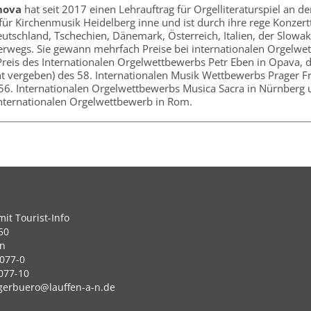
hova
hat seit 2017 einen Lehrauftrag für Orgelliteraturspiel an de
ür Kirchenmusik Heidelberg inne und ist durch ihre rege Konzertt
utschland, Tschechien, Dänemark, Österreich, Italien, der Slowak
erwegs. Sie gewann mehrfach Preise bei internationalen Orgelwe
 Preis des Internationalen Orgelwettbewerbs Petr Eben in Opava, d
cht vergeben) des 58. Internationalen Musik Wettbewerbs Prager F
 56. Internationalen Orgelwettbewerbs Musica Sacra in Nürnberg 
Internationalen Orgelwettbewerb in Rom.
it Tourist-Info
50
en
077-0
077-10
gerbuero@lauffen-a-n.de