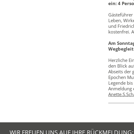
ein: 4 Pers
Gästeführer 
Leben, Wirk
und Friedric
kostenfrei.
Am Sonntag
Wegbegleit
Herzliche Ei
den Blick au
Abseits der
Epochen Mut
Legende bis 
Anmeldung er
Anette.S.Sc
WIR FREUEN UNS AUF IHRE RÜCKMELDUNG: