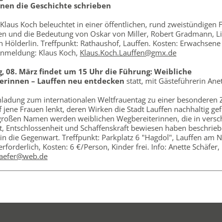
onen die Geschichte schrieben
Klaus Koch beleuchtet in einer öffentlichen, rund zweistündigen
en und die Bedeutung von Oskar von Miller, Robert Gradmann, L
h Hölderlin. Treffpunkt: Rathaushof, Lauffen. Kosten: Erwachsene 
 Anmeldung: Klaus Koch,
Klaus.Koch.Lauffen@gmx.de
, 08. März findet um 15 Uhr die Führung: Weibliche
erinnen – Lauffen neu entdecken
statt, mit Gästeführerin Anet
nladung zum internationalen Weltfrauentag zu einer besonderen Ze
f jene Frauen lenkt, deren Wirken die Stadt Lauffen nachhaltig ge
 großen Namen werden weiblichen Wegbereiterinnen, die in vers
, Entschlossenheit und Schaffenskraft bewiesen haben beschrieb
in die Gegenwart. Treffpunkt: Parkplatz 6 "Hagdol", Lauffen am N
forderlich, Kosten: 6 €/Person, Kinder frei. Info: Anette Schäfer,
haefer@web.de