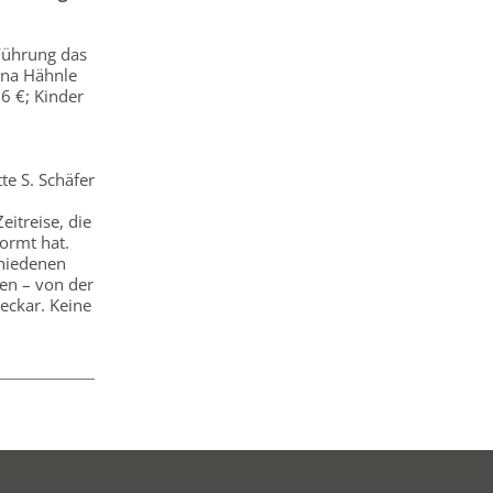
 Führung das
ina Hähnle
6 €; Kinder
te S. Schäfer
itreise, die
formt hat.
chiedenen
en – von der
eckar. Keine