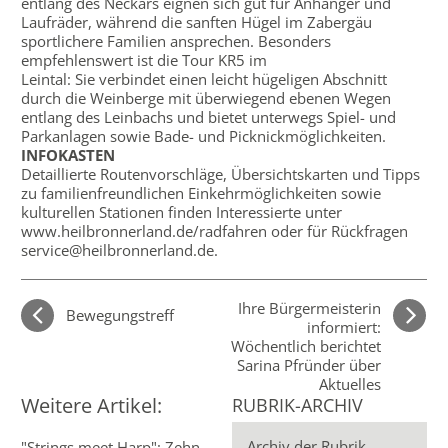
entlang des Neckars eignen sich gut für Anhänger und
Laufräder, während die sanften Hügel im Zabergäu
sportlichere Familien ansprechen. Besonders
empfehlenswert ist die Tour KR5 im
Leintal: Sie verbindet einen leicht hügeligen Abschnitt
durch die Weinberge mit überwiegend ebenen Wegen
entlang des Leinbachs und bietet unterwegs Spiel- und
Parkanlagen sowie Bade- und Picknickmöglichkeiten.
INFOKASTEN
Detaillierte Routenvorschläge, Übersichtskarten und Tipps
zu familienfreundlichen Einkehrmöglichkeiten sowie
kulturellen Stationen finden Interessierte unter
www.heilbronnerland.de/radfahren oder für Rückfragen
service@heilbronnerland.de.
Ihre Bürgermeisterin
Bewegungstreff
informiert:
Wöchentlich berichtet
Sarina Pfründer über
Aktuelles
Weitere Artikel:
RUBRIK-ARCHIV
Archiv der Rubrik
"Strings meet Harp": Zehn