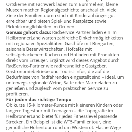
Ortskerne mit Fachwerk laden zum Bummel ein, kleine
Museen machen Regionalgeschichte anschaulich. Viele
Ziele der Familientouren sind mit Kinderanhänger gut
erreichbar und bieten Spiel- und Rastplätze sowie
Picknickmöglichkeiten im Grünen.
Genuss gehört dazu:
RadService Partner laden ein Im
HeilbronnerLand warten zahlreiche Einkehrmöglichkeiten
mit regionalen Spezialitäten: Gasthöfe mit Biergarten,
saisonale Besenwirtschaften, Hofcafés mit
selbstgebackenem Kuchen und Hofläden mit Produkten
direkt vom Erzeuger. Ergänzt wird dieses Angebot durch
RadService-Partner wie radfreundliche Gastgeber,
Gastronomiebetriebe und Tourist-Infos, die auf die
Bedürfnisse von Radfahrenden eingestellt sind – ideal, um
unterwegs regionale Weine, Säfte oder Marmeladen zu
genießen und zugleich vom praktischen Service zu
profitieren.
Für jeden das richtige Tempo
Ob kurze 15-Kilometer-Runde mit kleineren Kindern oder
längere Tagestour mit Teenagern – die Topografie im
HeilbronnerLand bietet für jedes Fitnesslevel passende
Strecken. Ein Beispiel ist die WT5-Familientour, eine
gemütliche Höhentour rund um Wüstenrot. Flache Wege