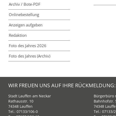
Archiv / Bote-PDF
Online­bestellung
Anzeigen aufgeben
Redaktion
Foto des Jahres 2026
Foto des Jahres (Archiv)
WIR FREUEN UNS AUF IHRE RÜCKMELDUNG:
Stadt Lauffen am Neckar
Bürgerbüro m
Rathausstr. 10
Bahnhofstr. 
74348 Lauffen
74348 Lauff
Tel.:
07133/106-0
Tel.:
07133/2