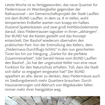
Letzte Woche ist es fertiggeworden, das neue Quartier für
Fledermäuse im Weinbergkeller gegenüber der
Rathausinsel – ein Gemeinschaftsprojekt der Stadt Lauffen
mit dem BUND Lauffen. In dem ca. 8 m tiefen, wohl
temperierten Erdkeller warten nun knapp ein halbes
Dutzend Spaltenkästen und zwei groß Hohlblockelemente
darauf, dass Fledermäusen tagsüber in ihnen „abhängen“.
Der BUND hat die Kästen gestellt und das Konzept
entwickelt. Der Bauhof wiederum übernahm den
praktischen Part: Von der Entmüllung des Kellers, dem
„Fledermaus-Durchflugs-Schlitz“ in den nun gesicherten
Türen bis hin zur Hängung. „Danke für die perfekte
Zusammenarbeit“, lobt Gerald Hesse vom BUND Lauffen
den Bauhof. „So hat der ungenutzte Keller nun eine neue
Funktion für den Naturschutz erhalten. Toll, dass die Stadt
sich dafür so engagiert eingesetzt hat!“ Der BUND
appelliert an alle, daran zu denken, dass Fledermäuse auch
im Siedlungsbereich mehr Quartiere brauchen. Durch
Haussanierungen und Abbruch von Altgebäuden fallen
immer mehr ihrer Hangplätze weg.