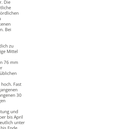
. Die
tliche
nördlichen
u
ckenen
n. Bei
lich zu
ige Mittel
von 76 mm
er
 üblichen
 hoch. Fast
rgangenen
gangenen 30
gen
stung und
er bis April
eutlich unter
 bis Ende