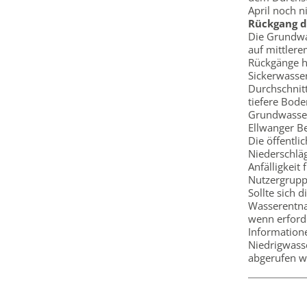
April noch ni
Rückgang d
Die Grundwa
auf mittlere
Rückgänge ha
Sickerwasse
Durchschnit
tiefere Bod
Grundwasser
Ellwanger B
Die öffentli
Niederschlä
Anfälligkeit
Nutzergrupp
Sollte sich 
Wasserentna
wenn erforde
Information
Niedrigwass
abgerufen w