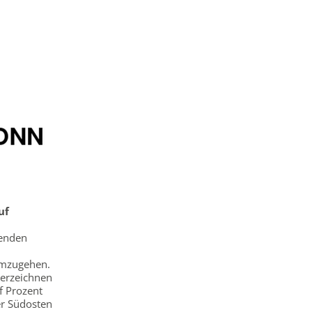
uf
kenden
umzugehen.
erzeichnen
f Prozent
er Südosten