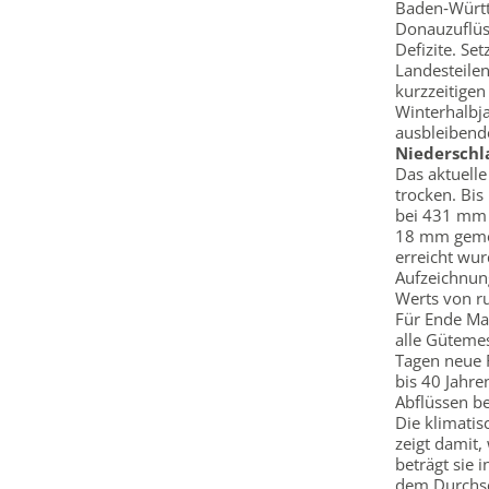
Baden‑Württ
Donauzuflüss
Defizite. Se
Landesteilen
kurzzeitigen
Winterhalbja
ausbleibende
Niederschl
Das aktuelle
trocken. Bis
bei 431 mm l
18 mm gemes
erreicht wur
Aufzeichnung
Werts von 
Für Ende Ma
alle Güteme
Tagen neue 
bis 40 Jahr
Abflüssen be
Die klimatis
zeigt damit,
beträgt sie 
dem Durchsc