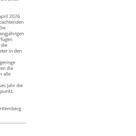
pril 2026
eobachtenden
Die
angjährigen
rfügen
 die
ter in den
 geringe
en die
n alle
ses Jahr die
punkt,
ürttemberg