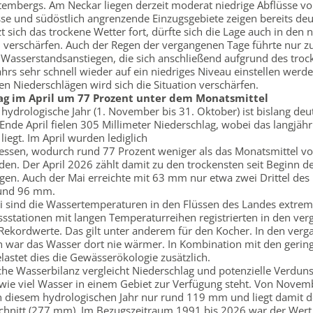
embergs. Am Neckar liegen derzeit moderat niedrige Abflüsse vor
e und südöstlich angrenzende Einzugsgebiete zeigen bereits deu
tzt sich das trockene Wetter fort, dürfte sich die Lage auch in den 
 verschärfen. Auch der Regen der vergangenen Tage führte nur z
 Wasserstandsanstiegen, die sich anschließend aufgrund des tro
hrs sehr schnell wieder auf ein niedriges Niveau einstellen werde
n Niederschlägen wird sich die Situation verschärfen.
ag im April um 77 Prozent unter dem Monatsmittel
 hydrologische Jahr (1. November bis 31. Oktober) ist bislang deut
 Ende April fielen 305 Millimeter Niederschlag, wobei das langjähr
iegt. Im April wurden lediglich
sen, wodurch rund 77 Prozent weniger als das Monatsmittel 
den. Der April 2026 zählt damit zu den trockensten seit Beginn d
en. Auch der Mai erreichte mit 63 mm nur etwa zwei Drittel des
rund 96 mm.
i sind die Wassertemperaturen in den Flüssen des Landes extrem
ssstationen mit langen Temperaturreihen registrierten in den ve
Rekordwerte. Das gilt unter anderem für den Kocher. In den ver
en war das Wasser dort nie wärmer. In Kombination mit den gerin
lastet dies die Gewässerökologie zusätzlich.
che Wasserbilanz vergleicht Niederschlag und potenzielle Verdun
 wie viel Wasser in einem Gebiet zur Verfügung steht. Von Novemb
in diesem hydrologischen Jahr nur rund 119 mm und liegt damit d
hnitt (277 mm). Im Bezugszeitraum 1991 bis 2026 war der Wert