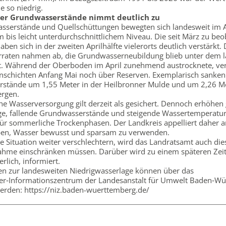
e so niedrig.
er Grundwasserstände nimmt deutlich zu
sserstände und Quellschüttungen bewegten sich landesweit im A
m bis leicht unterdurchschnittlichem Niveau. Die seit März zu b
ben sich in der zweiten Aprilhälfte vielerorts deutlich verstärkt. 
rraten nahmen ab, die Grundwasserneubildung blieb unter dem l
t. Während der Oberboden im April zunehmend austrocknete, ve
enschichten Anfang Mai noch über Reserven. Exemplarisch sanken
stände um 1,55 Meter in der Heilbronner Mulde und um 2,26 Me
ergen.
che Wasserversorgung gilt derzeit als gesichert. Dennoch erhöhen
ge, fallende Grundwasserstände und steigende Wassertemperatur
 für sommerliche Trockenphasen. Der Landkreis appelliert daher a
en, Wasser bewusst und sparsam zu verwenden.
die Situation weiter verschlechtern, wird das Landratsamt auch die
hme einschränken müssen. Darüber wird zu einem späteren Zeit
rlich, informiert.
en zur landesweiten Niedrigwasserlage können über das
er‑Informationszentrum der Landesanstalt für Umwelt Baden‑W
erden: https://niz.baden-wuerttemberg.de/