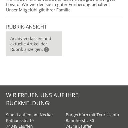
Lovato. Wir werden sie in guter Erinnerung behalten.
Unser Mitgefühl gilt ihrer Familie.
RUBRIK-ANSICHT
Archiv verlassen und
aktuelle Artikel der
Rubrik anzeigen.
WIR FREUEN UNS AUF IHRE
RÜCKMELDUNG:
Stadt Lauffen am Neckar
Bürgerbüro mit Tourist-Info
Rathausstr. 10
Bahnhofstr. 50
74348 Lauffen
74348 Lauffen