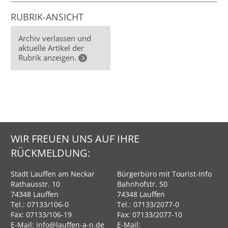
RUBRIK-ANSICHT
Archiv verlassen und
aktuelle Artikel der
Rubrik anzeigen.
WIR FREUEN UNS AUF IHRE
RÜCKMELDUNG:
Stadt Lauffen am Neckar
Bürgerbüro mit Tourist-Info
Rathausstr. 10
Bahnhofstr. 50
74348 Lauffen
74348 Lauffen
Tel.:
07133/106-0
Tel.:
07133/2077-0
Fax: 07133/106-19
Fax: 07133/2077-10
E-Mail:
info@lauffen-a-n.de
E-Mail: