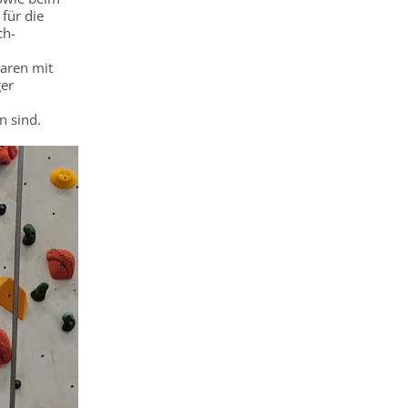
 für die
ch-
waren mit
ger
n sind.