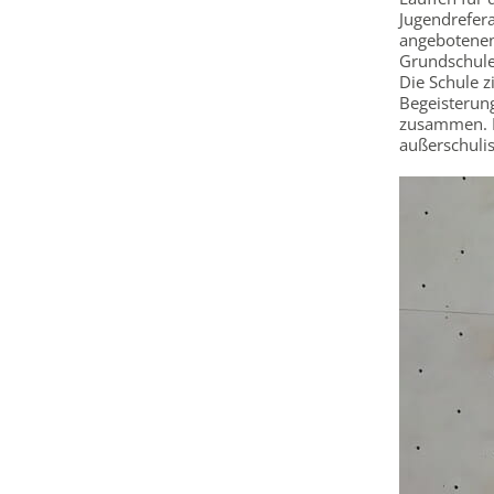
Jugendreferat
angebotenen 
Grundschule 
Die Schule z
Begeisterun
zusammen. D
außerschulis