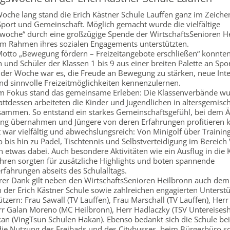
oche lang stand die Erich Kästner Schule Lauffen ganz im Zeiche
port und Gemeinschaft. Möglich gemacht wurde die vielfältige
oche“ durch eine großzügige Spende der WirtschaftsSenioren He
 im Rahmen ihres sozialen Engagements unterstützten.
otto „Bewegung fördern – Freizeitangebote erschließen“ konnten
 und Schüler der Klassen 1 bis 9 aus einer breiten Palette an Spo
 der Woche war es, die Freude an Bewegung zu stärken, neue Int
nd sinnvolle Freizeitmöglichkeiten kennenzulernen.
m Fokus stand das gemeinsame Erleben: Die Klassenverbände w
tattdessen arbeiteten die Kinder und Jugendlichen in altersgemisc
ammen. So entstand ein starkes Gemeinschaftsgefühl, bei dem Ä
ng übernahmen und Jüngere von deren Erfahrungen profitieren 
war vielfältig und abwechslungsreich: Von Minigolf über Trainin
o bis hin zu Padel, Tischtennis und Selbstverteidigung im Bereich
n etwas dabei. Auch besondere Aktivitäten wie ein Ausflug in die K
hren sorgten für zusätzliche Highlights und boten spannende
fahrungen abseits des Schulalltags.
rer Dank gilt neben den WirtschaftsSenioren Heilbronn auch dem
 der Erich Kästner Schule sowie zahlreichen engagierten Unterst
tzern: Frau Sawall (TV Lauffen), Frau Marschall (TV Lauffen), Herr
err Galan Moreno (MC Heilbronn), Herr Hadlaczky (TSV Untereises
n (VingTsun Schulen Hakan). Ebenso bedankt sich die Schule bei
 die Nutzung des Freibads und des Citybusses, beim Bürgerbüro 