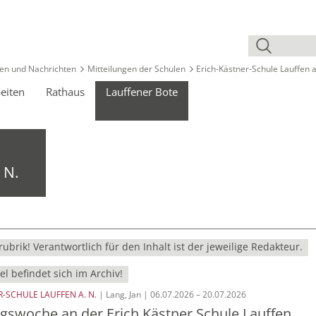
en und Nachrichten
Mitteilungen der Schulen
Erich-Kästner-Schule Lauffen a
eiten
Rathaus
Lauffener Bote
 N.
ubrik! Verantwortlich für den Inhalt ist der jeweilige Redakteur.
el befindet sich im Archiv!
-SCHULE LAUFFEN A. N.
| Lang, Jan | 06.07.2026 – 20.07.2026
swoche an der Erich Kästner Schule Lauffen