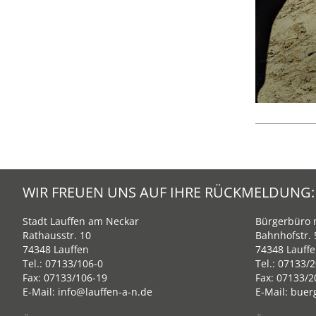
WIR FREUEN UNS AUF IHRE RÜCKMELDUNG:
Stadt Lauffen am Neckar
Bürgerbüro m
Rathausstr. 10
Bahnhofstr. 
74348 Lauffen
74348 Lauff
Tel.:
07133/106-0
Tel.:
07133/2
Fax: 07133/106-19
Fax: 07133/2
E-Mail:
info@lauffen-a-n.de
E-Mail:
buer