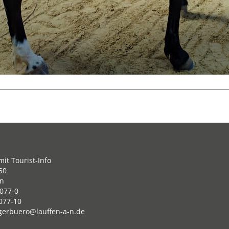
it Tourist-Info
50
en
077-0
077-10
gerbuero@lauffen-a-n.de