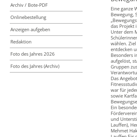
Archiv / Bote-PDF
Eine ganze W
Bewegung, S
Online­bestellung
„Bewegungsw
das Projekt
Anzeigen aufgeben
Unter dem M
Schülerinnen
Redaktion
wählen. Ziel
entdecken u
Foto des Jahres 2026
Besonders i
aufgelöst, s
Foto des Jahres (Archiv)
Gruppen zus
Verantwortu
Das Angebot 
Fitnessstudi
war für jede
sowie Kartfa
Bewegungser
Ein besonde
Förderverein
und Unterstü
Lauffen), H
Mehmet Haka
Lauffen für