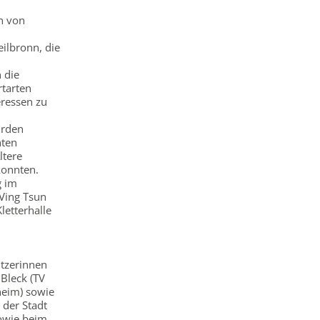
n von
ilbronn, die
 die
rtarten
eressen zu
urden
hten
ltere
konnten.
g im
 Ving Tsun
letterhalle
ützerinnen
 Bleck (TV
heim) sowie
 der Stadt
sowie beim