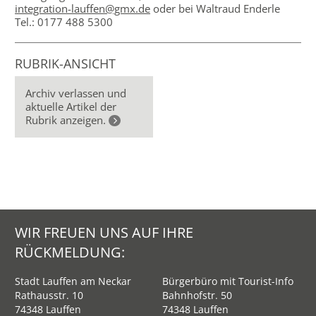
integration-lauffen@gmx.de
oder bei Waltraud Enderle
Tel.: 0177 488 5300
RUBRIK-ANSICHT
Archiv verlassen und
aktuelle Artikel der
Rubrik anzeigen.
WIR FREUEN UNS AUF IHRE
RÜCKMELDUNG:
Stadt Lauffen am Neckar
Bürgerbüro mit Tourist-Info
Rathausstr. 10
Bahnhofstr. 50
74348 Lauffen
74348 Lauffen