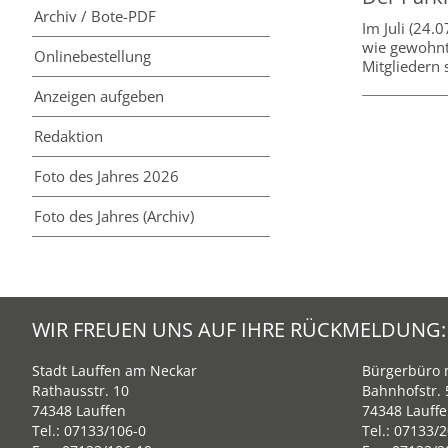
Archiv / Bote-PDF
Im Juli (24.
wie gewohnt
Online­bestellung
Mitgliedern
Anzeigen aufgeben
Redaktion
Foto des Jahres 2026
Foto des Jahres (Archiv)
WIR FREUEN UNS AUF IHRE RÜCKMELDUNG:
Stadt Lauffen am Neckar
Bürgerbüro m
Rathausstr. 10
Bahnhofstr. 
74348 Lauffen
74348 Lauff
Tel.:
07133/106-0
Tel.:
07133/2