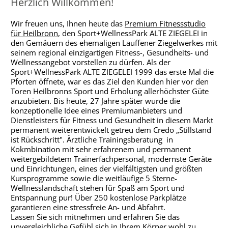
Herzlich Willkommen!
Wir freuen uns, Ihnen heute das
Premium Fitnessstudio
für Heilbronn
, den Sport+WellnessPark ALTE ZIEGELEI in
den Gemäuern des ehemaligen Lauffener Ziegelwerkes mit
seinem regional einzigartigen Fitness-, Gesundheits- und
Wellnessangebot vorstellen zu dürfen. Als der
Sport+WellnessPark ALTE ZIEGELEI 1999 das erste Mal die
Pforten öffnete, war es das Ziel den Kunden hier vor den
Toren Heilbronns Sport und Erholung allerhöchster Güte
anzubieten. Bis heute, 27 Jahre später wurde die
konzeptionelle Idee eines Premiumanbieters und
Dienstleisters für Fitness und Gesundheit in diesem Markt
permanent weiterentwickelt getreu dem Credo „Stillstand
ist Rückschritt". Ärztliche Trainingsberatung in
Kokmbination mit sehr erfahrenem und permanent
weitergebildetem Trainerfachpersonal, modernste Geräte
und Einrichtungen, eines der vielfältigsten und größten
Kursprogramme sowie die weitläufige 5 Sterne-
Wellnesslandschaft stehen für Spaß am Sport und
Entspannung pur! Über 250 kostenlose Parkplätze
garantieren eine stressfreie An- und Abfahrt.
Lassen Sie sich mitnehmen und erfahren Sie das
unvergleichliche Gefühl sich in Ihrem Körper wohl zu