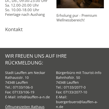
Di., Do., 09.00-23.00 Uhr
Sa. 12.00-20.00 Uhr
So. 10.00-18.00 Uhr
Feiertage nach Aushang
Erholung pur - Premium
Wellnessbereich!
Kontakt
WIR FREUEN UNS AUF IHRE
RÜCKMELDUNG:
Stadt Lauffen am Neckar
Bürgerbüro mit Tourist-Info
Rathausstr. 10
Bahnhofstr. 50
74348 Lauffen
74348 Lauffen
Tel.:
07133/106-0
Tel.:
07133/2077-0
Fax: 07133/106-19
Fax: 07133/2077-10
E-Mail:
info@lauffen-a-n.de
E-Mail:
buergerbuero@lauffen-a-
Öffnungszeiten Rathaus
n.de