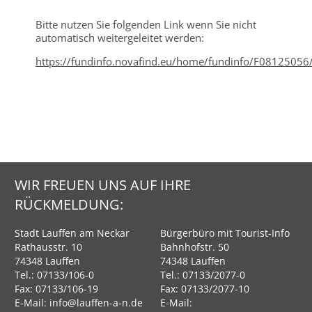
Bitte nutzen Sie folgenden Link wenn Sie nicht
automatisch weitergeleitet werden:
https://fundinfo.novafind.eu/home/fundinfo/F08125056
WIR FREUEN UNS AUF IHRE
RÜCKMELDUNG:
Stadt Lauffen am Neckar
Bürgerbüro mit Tourist-Info
Rathausstr. 10
Bahnhofstr. 50
74348 Lauffen
74348 Lauffen
Tel.:
07133/106-0
Tel.:
07133/2077-0
Fax: 07133/106-19
Fax: 07133/2077-10
E-Mail:
info@lauffen-a-n.de
E-Mail: