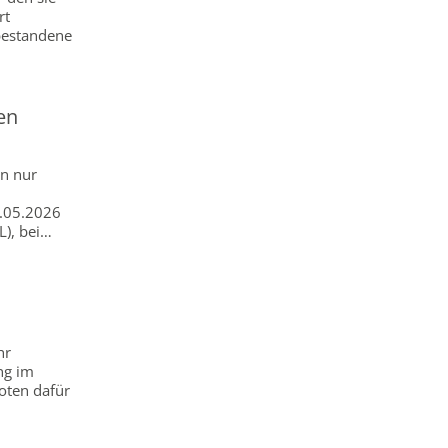
rt
 bestandene
en
en nur
1.05.2026
L), bei…
hr
ng im
boten dafür