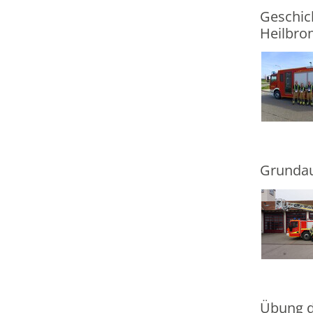
Geschick
Heilbro
Grundau
Übung d