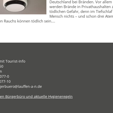
Deutschland bei Bränden. Vor allem
werden Brände in Privathaushalten 
tödlichen Gefahr, denn im Tiefschlaf 
Mensch nichts – und schon drei Ate
en Rauchs können tödlich sein.…
it Tourist-Info
50
en
077-0
077-10
gerbuero@lauffen-a-n.de
ten Bürgerbüro und aktuelle Hygieneregeln