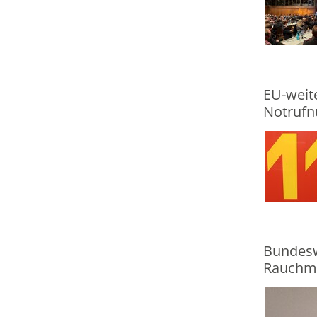
EU-weite
Notrufn
Bundesw
Rauchme