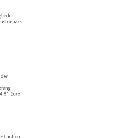
lieder
ustriepark
 der
pfang
4,81 Euro
F Lauffen