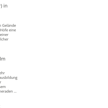
) in
em Gelände
 Höfe eine
 einer
lcher
ulm
ehr
ausbildung
r
esem
meraden …
z