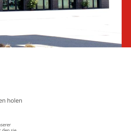
en holen
nserer
r den sie