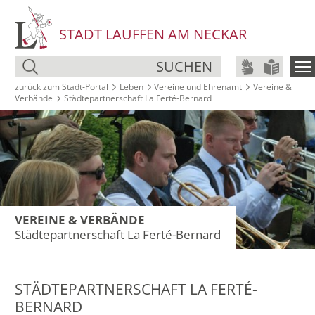
STADT LAUFFEN AM NECKAR
SUCHEN
zurück zum Stadt‑Portal
Leben
Vereine und Ehrenamt
Vereine &
Verbände
Städtepartnerschaft La Ferté-Bernard
VEREINE & VERBÄNDE
Städtepartnerschaft La Ferté-Bernard
STÄDTEPARTNERSCHAFT LA FERTÉ-
BERNARD