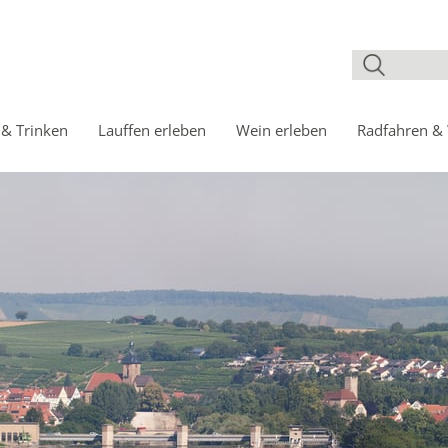
n
& Trinken
Lauffen
erleben
Wein
erleben
Radfahren
&