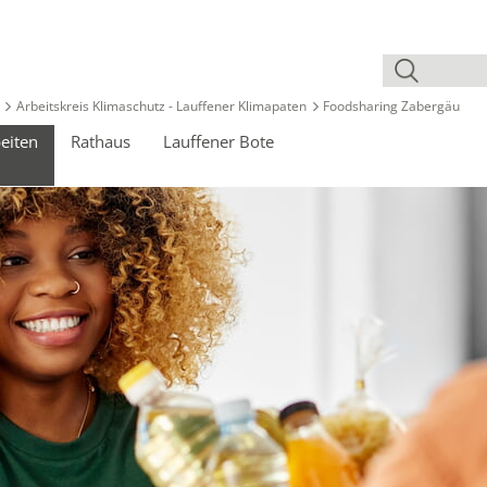
Arbeitskreis Klimaschutz - Lauffener Klimapaten
Foodsharing Zabergäu
eiten
Rathaus
Lauffener Bote