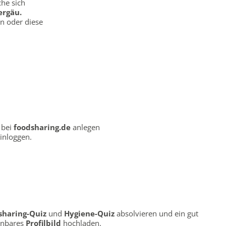
che sich
ergäu.
en oder diese
l bei
foodsharing.de
anlegen
inloggen.
sharing-Quiz
und
Hygiene-Quiz
absolvieren und ein gut
nnbares
Profilbild
hochladen.