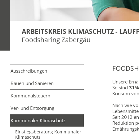
ARBEITSKREIS KLIMASCHUTZ - LAU
Foodsharing Zabergäu
FOODSH
Ausschreibungen
Unsere Ernäh
Bauen und Sanieren
So sind
31%
Konsum von 
Kommunal­steuern
Nach wie vor
Ver- und Entsorgung
Lebensmitte
Seit 2012 en
Kommunaler Klimaschutz
Reduktion po
Ernährungsk
Einstiegsberatung Kommunaler
Klimaschutz