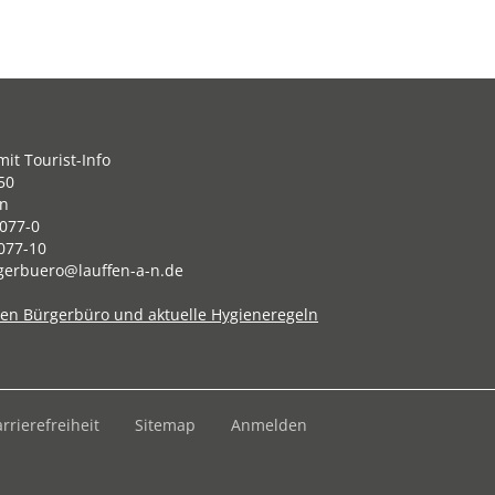
it Tourist-Info
50
en
077-0
077-10
gerbuero@lauffen-a-n.de
ten Bürgerbüro und aktuelle Hygieneregeln
rrierefreiheit
Sitemap
Anmelden