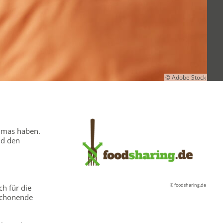
© Adobe Stock
limas haben.
nd den
n
© foodsharing.de
ch für die
nschonende