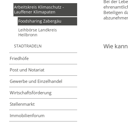
Bei der Lebe
ehrenamtlich
Arbeitskreis Klimaschutz -
Lauffener Klimapaten
Beteiligen d
abzunehmen
Foodsharing Zabergäu
Leihbörse Landkreis
Heilbronn
Wie kann
STADTRADELN
Friedhöfe
Post und Notariat
Gewerbe und Einzelhandel
Wirtschafts­förderung
Stellenmarkt
Immobilienforum