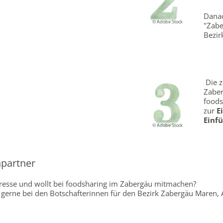
Danac
© Adobe Stock
"Zabe
Bezir
Die z
Zaber
foods
zur
E
Einf
© Adobe Stock
partner
eresse und wollt bei foodsharing im Zabergäu mitmachen?
gerne bei den Botschafterinnen für den Bezirk Zabergäu Maren, 