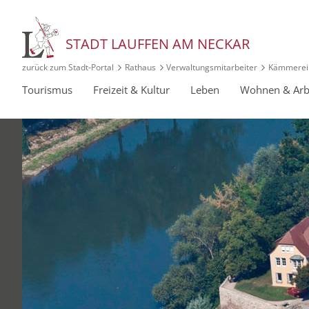
STADT LAUFFEN AM NECKAR
zurück zum Stadt‑Portal
Rathaus
Verwaltungsmitarbeiter
Kämmerei
Tourismus
Freizeit & Kultur
Leben
Wohnen & Arb