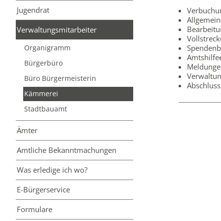
Jugendrat
Verbuchu
Allgemein
Bearbeitu
Verwaltungsmitarbeiter
Vollstrec
Spendenb
Organigramm
Amtshilfe
Bürgerbüro
Meldungen
Verwaltun
Büro Bürgermeisterin
Abschluss
Kämmerei
Stadtbauamt
Ämter
Amtliche Bekanntmachungen
Was erledige ich wo?
E-Bürgerservice
Formulare