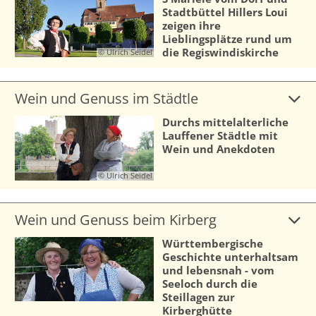
Stadtbüttel Hillers Loui
zeigen ihre
Lieblingsplätze rund um
die Regiswindiskirche
© Ulrich Seidel
Wein und Genuss im Städtle
Durchs mittelalterliche
Lauffener Städtle mit
Wein und Anekdoten
© Ulrich Seidel
Wein und Genuss beim Kirberg
Württembergische
Geschichte unterhaltsam
und lebensnah - vom
Seeloch durch die
Steillagen zur
Kirberghütte