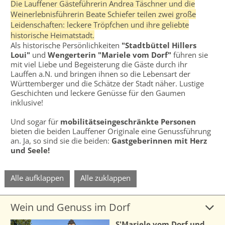
Die Lauffener Gästeführerin Andrea Täschner und die
Weinerlebnisführerin Beate Schiefer teilen zwei große
Leidenschaften: leckere Tröpfchen und ihre geliebte
historische Heimatstadt.
Als historische Persönlichkeiten
"Stadtbüttel Hillers
Loui"
und
Wengerterin "Mariele vom Dorf"
führen sie
mit viel Liebe und Begeisterung die Gäste durch ihr
Lauffen a.N. und bringen ihnen so die Lebensart der
Württemberger und die Schätze der Stadt näher. Lustige
Geschichten und leckere Genüsse für den Gaumen
inklusive!
Und sogar für
mobilitätseingeschränkte Personen
bieten die beiden Lauffener Originale eine Genussführung
an. Ja, so sind sie die beiden:
Gastgeberinnen mit Herz
und Seele!
Alle aufklappen
Alle zuklappen
Wein und Genuss im Dorf
S'Mariele vom Dorf und