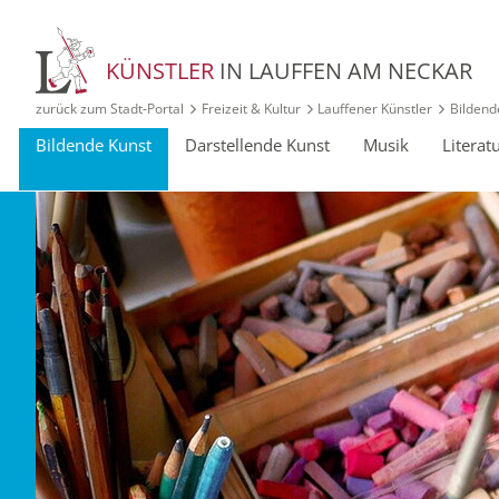
KÜNSTLER
IN LAUFFEN AM NECKAR
zurück zum Stadt‑Portal
Freizeit & Kultur
Lauffener Künstler
Bildend
Bildende Kunst
Darstellende Kunst
Musik
Literat