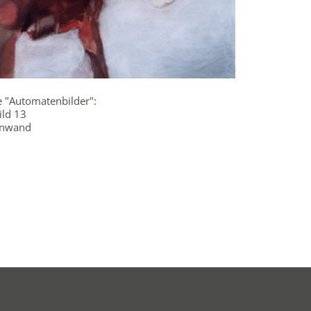
e "Automatenbilder":
ld 13
einwand