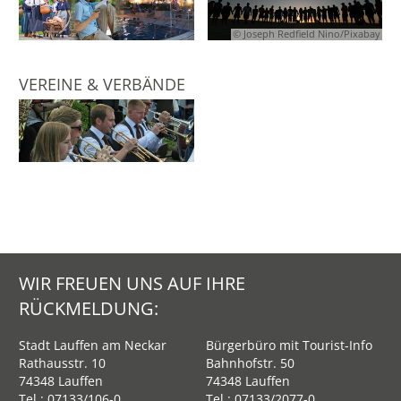
© Joseph Redfield Nino/Pixabay
VEREINE & VERBÄNDE
WIR FREUEN UNS AUF IHRE
RÜCKMELDUNG:
Stadt Lauffen am Neckar
Bürgerbüro mit Tourist-Info
Rathausstr. 10
Bahnhofstr. 50
74348 Lauffen
74348 Lauffen
Tel.:
07133/106-0
Tel.:
07133/2077-0