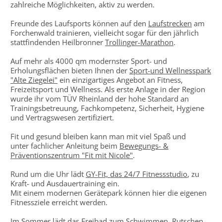
zahlreiche Möglichkeiten, aktiv zu werden.
Freunde des Laufsports können auf den
Laufstrecken
am
Forchenwald trainieren, vielleicht sogar für den jährlich
stattfindenden Heilbronner
Trollinger-Marathon
.
Auf mehr als 4000 qm modernster Sport- und
Erholungsflächen bieten Ihnen der
Sport-und Wellnesspark
"Alte Ziegelei"
ein einzigartiges Angebot an Fitness,
Freizeitsport und Wellness. Als erste Anlage in der Region
wurde ihr vom TÜV Rheinland der hohe Standard an
Trainingsbetreuung, Fachkompetenz, Sicherheit, Hygiene
und Vertragswesen zertifiziert.
Fit und gesund bleiben kann man mit viel Spaß und
unter fachlicher Anleitung beim
Bewegungs- &
Präventionszentrum "Fit mit Nicole"
.
Rund um die Uhr lädt
GY-Fit, das 24/7 Fitnessstudio
, zu
Kraft- und Ausdauertraining ein.
Mit einem modernen Gerätepark können hier die eigenen
Fitnessziele erreicht werden.
Im Sommer lädt das
Freibad
zum Schwimmen, Rutschen