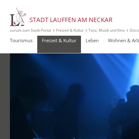
STADT LAUFFEN AM NECKAR
zurück zum Stadt‑Portal
Freizeit & Kultur
Tanz, Musik und Kino
Disc
Tourismus
Freizeit & Kultur
Leben
Wohnen & Arb