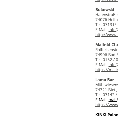
Bukowski
Hafenstraße
74076 Heil
Tel. 07131/
E-Mail:
info
http://www.
Malinki Cl
Raiffeisenst
74906 Bad 
Tel. 0152 /
E-Mail:
info
https://mali
Lama Bar
Mühlwiesens
74321 Bieti
Tel. 07142 
E-Mail:
mail
https://www
KINKI Pala