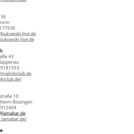
 36
bronn
 177936
@bukowski-live.de
bukowski-live.de
ub
raße 43
Rappenau
 09181553
@malinkiclub.de
nkiclub.de/
traße 10
gheim-Bissingen
/ 912404
@lamabar.de
.lamabar.de/
ce