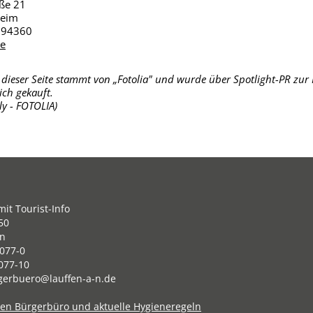
ße 21
heim
 94360
de
f dieser Seite stammt von „Fotolia" und wurde über Spotlight-PR zu
ich gekauft.
lly - FOTOLIA)
it Tourist-Info
50
en
077-0
077-10
gerbuero@lauffen-a-n.de
ten Bürgerbüro und aktuelle Hygieneregeln