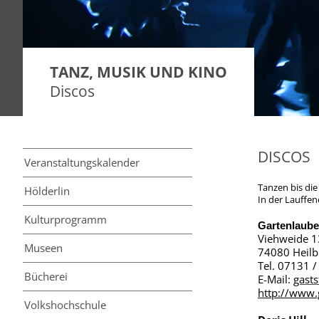
TANZ, MUSIK UND KINO
Discos
DISCOS
Veranstaltungs­kalender
Tanzen bis die
Hölderlin
In der Lauffe
Kultur­programm
Gartenlaube
Viehweide 1
Museen
74080 Heilb
Tel. 07131 
Bücherei
E-Mail:
gast
http://www.
Volkshoch­schule