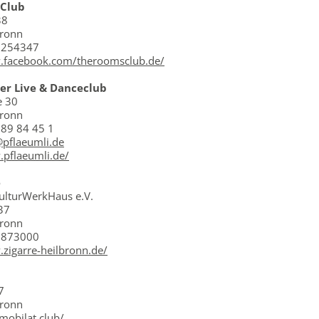
 Club
38
bronn
5254347
.facebook.com/theroomsclub.de/
der Live & Danceclub
e 30
bronn
 89 84 45 1
@pflaeumli.de
.pflaeumli.de/
e
ulturWerkHaus e.V.
37
bronn
/ 873000
.zigarre-heilbronn.de/
7
bronn
mobilat.club/