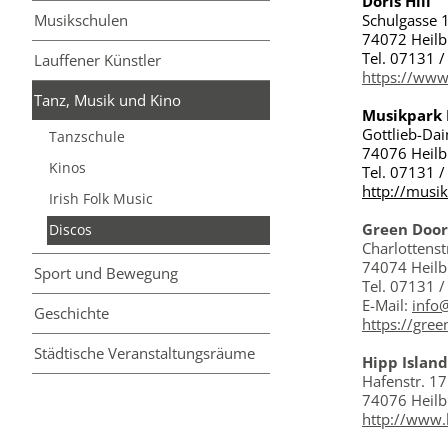
Doris Hill
Musikschulen
Schulgasse 
74072 Heil
Tel. 07131 
Lauffener Künstler
https://www
Tanz, Musik und Kino
Musikpark 
Gottlieb-Dai
Tanzschule
74076 Heil
Kinos
Tel.
07131 /
http://musi
Irish Folk Music
Green Door
Discos
Charlottenst
74074 Heil
Sport und Bewegung
Tel. 07131 
E-Mail:
info
Geschichte
https://gree
Städtische Veranstaltungsräume
Hipp Island
Hafenstr. 17
74076 Heil
http://www.h