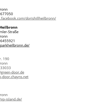
1
bronn
/ 677050
.facebook.com/dorishillheilbronn/
Heilbronn
mler-Straße
bronn
 6455921
kparkheilbronn.de/
r. 190
bronn
/ 33033
@green-door.de
n-door.chayns.net
bronn
ip-island.de/