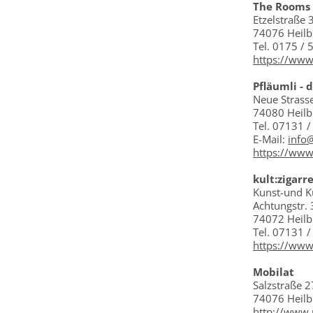
The Rooms
Etzelstraße 
74076 Heil
Tel.
0175 / 
https://www
Pfläumli - 
Neue Strass
74080 Heil
Tel. 07131 /
E-Mail:
info
https://www
kult:zigarr
Kunst-und K
Achtungstr. 
74072 Heil
Tel. 07131 
https://www
Mobilat
Salzstraße 2
74076 Heil
http://www.