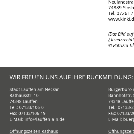
Neulandstra
74889 Sins
Tel.
07261 /
www.kinki.
(Das Bild au
/
lizenzrechtl
© Patrizia Ti
WIR FREUEN UNS AUF IHRE RÜCKMELDUNG:
Stadt Lauffen am Neckar
Bürgerbüro m
Rathausstr. 10
Bahnhofstr. 
74348 Lauffen
74348 Lauff
Tel.:
07133/106-0
Tel.:
07133/2
Fax: 07133/106-19
Fax: 07133/2
E-Mail:
info@lauffen-a-n.de
E-Mail:
buer
Öffnungszeiten Rathaus
Öffnungszei