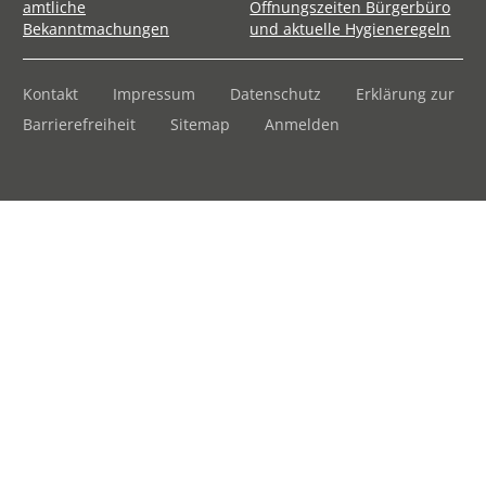
amtliche
Öffnungszeiten Bürgerbüro
Bekanntmachungen
und aktuelle Hygieneregeln
Kontakt
Impressum
Datenschutz
Erklärung zur
Barrierefreiheit
Sitemap
Anmelden