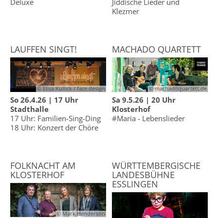
Deluxe
Jiddische Lieder und
Klezmer
LAUFFEN SINGT!
MACHADO QUARTETT
© Elisa Kullick / face design
© machadoquartett.de
So 26.4.26 | 17 Uhr
Sa 9.5.26 | 20 Uhr
Stadthalle
Klosterhof
17 Uhr: Familien-Sing-Ding
#Maria - Lebenslieder
18 Uhr: Konzert der Chöre
FOLKNACHT AM
WÜRTTEMBERGISCHE
KLOSTERHOF
LANDESBÜHNE
ESSLINGEN
© Mark Henderson