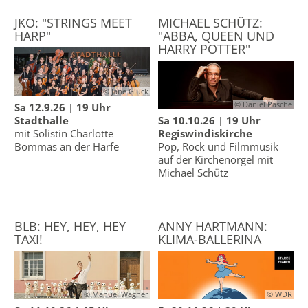
JKO: "STRINGS MEET
MICHAEL SCHÜTZ:
HARP"
"ABBA, QUEEN UND
HARRY POTTER"
© Jane Glück
© Daniel Pasche
Sa
12.9.26 | 19 Uhr
Stadthalle
Sa 10.10.26 | 19 Uhr
mit Solistin Charlotte
Regiswindiskirche
Bommas an der Harfe
Pop, Rock und Filmmusik
auf der Kirchenorgel mit
Michael Schütz
BLB: HEY, HEY, HEY
ANNY HARTMANN:
TAXI!
KLIMA-BALLERINA
© Manuel Wagner
© WDR