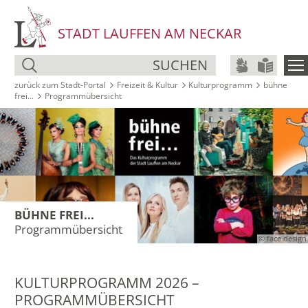
STADT LAUFFEN AM NECKAR
SUCHEN
zurück zum Stadt‑Portal
Freizeit & Kultur
Kultur­programm
bühne
frei...
Programmübersicht
BÜHNE FREI...
Programmübersicht
© face design
KULTURPROGRAMM 2026 –
PROGRAMMÜBERSICHT