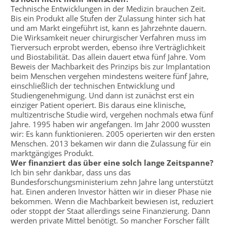
Technische Entwicklungen in der Medizin brauchen Zeit.
Bis ein Produkt alle Stufen der Zulassung hinter sich hat
und am Markt eingeführt ist, kann es Jahrzehnte dauern.
Die Wirksamkeit neuer chirurgischer Verfahren muss im
Tierversuch erprobt werden, ebenso ihre Verträglichkeit
und Biostabilität. Das allein dauert etwa fünf Jahre. Vom
Beweis der Machbarkeit des Prinzips bis zur Implantation
beim Menschen vergehen mindestens weitere fünf Jahre,
einschließlich der technischen Entwicklung und
Studiengenehmigung. Und dann ist zunächst erst ein
einziger Patient operiert. Bis daraus eine klinische,
multizentrische Studie wird, vergehen nochmals etwa fünf
Jahre. 1995 haben wir angefangen. Im Jahr 2000 wussten
wir: Es kann funktionieren. 2005 operierten wir den ersten
Menschen. 2013 bekamen wir dann die Zulassung für ein
marktgängiges Produkt.
Wer finanziert das über eine solch lange Zeitspanne?
Ich bin sehr dankbar, dass uns das
Bundesforschungsministerium zehn Jahre lang unterstützt
hat. Einen anderen Investor hätten wir in dieser Phase nie
bekommen. Wenn die Machbarkeit bewiesen ist, reduziert
oder stoppt der Staat allerdings seine Finanzierung. Dann
werden private Mittel benötigt. So mancher Forscher fällt