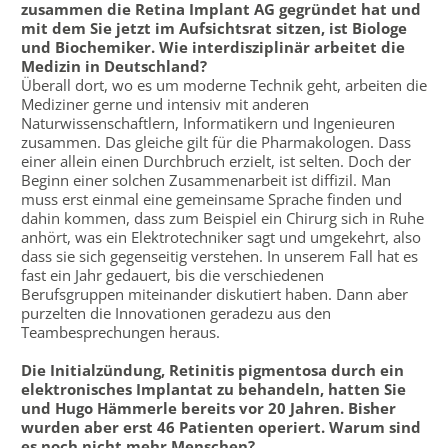
zusammen die Retina Implant AG gegründet hat und
mit dem Sie jetzt im Aufsichtsrat sitzen, ist Biologe
und Biochemiker. Wie interdisziplinär arbeitet die
Medizin in Deutschland?
Überall dort, wo es um moderne Technik geht, arbeiten die
Mediziner gerne und intensiv mit anderen
Naturwissenschaftlern, Informatikern und Ingenieuren
zusammen. Das gleiche gilt für die Pharmakologen. Dass
einer allein einen Durchbruch erzielt, ist selten. Doch der
Beginn einer solchen Zusammenarbeit ist diffizil. Man
muss erst einmal eine gemeinsame Sprache finden und
dahin kommen, dass zum Beispiel ein Chirurg sich in Ruhe
anhört, was ein Elektrotechniker sagt und umgekehrt, also
dass sie sich gegenseitig verstehen. In unserem Fall hat es
fast ein Jahr gedauert, bis die verschiedenen
Berufsgruppen miteinander diskutiert haben. Dann aber
purzelten die Innovationen geradezu aus den
Teambesprechungen heraus.
Die Initialzündung, Retinitis pigmentosa durch ein
elektronisches Implantat zu behandeln, hatten Sie
und Hugo Hämmerle bereits vor 20 Jahren. Bisher
wurden aber erst 46 Patienten operiert. Warum sind
es noch nicht mehr Menschen?