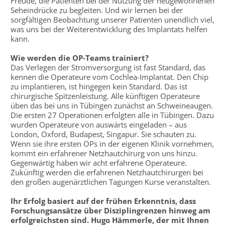
Freude, die Patienten bei der Nutzung der neugewonnenen
Seheindrücke zu begleiten. Und wir lernen bei der
sorgfältigen Beobachtung unserer Patienten unendlich viel,
was uns bei der Weiterentwicklung des Implantats helfen
kann.
Wie werden die OP-Teams trainiert?
Das Verlegen der Stromversorgung ist fast Standard, das
kennen die Operateure vom Cochlea-Implantat. Den Chip
zu implantieren, ist hingegen kein Standard. Das ist
chirurgische Spitzenleistung. Alle künftigen Operateure
üben das bei uns in Tübingen zunächst an Schweineaugen.
Die ersten 27 Operationen erfolgten alle in Tübingen. Dazu
wurden Operateure von auswärts eingeladen – aus
London, Oxford, Budapest, Singapur. Sie schauten zu.
Wenn sie ihre ersten OPs in der eigenen Klinik vornehmen,
kommt ein erfahrener Netzhautchirurg von uns hinzu.
Gegenwärtig haben wir acht erfahrene Operateure.
Zukünftig werden die erfahrenen Netzhautchirurgen bei
den großen augenärztlichen Tagungen Kurse veranstalten.
Ihr Erfolg basiert auf der frühen Erkenntnis, dass
Forschungsansätze über Disziplingrenzen hinweg am
erfolgreichsten sind. Hugo Hämmerle, der mit Ihnen