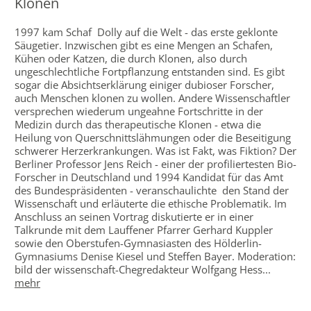
Klonen
1997 kam Schaf Dolly auf die Welt - das erste geklonte
Säugetier. Inzwischen gibt es eine Mengen an Schafen,
Kühen oder Katzen, die durch Klonen, also durch
ungeschlechtliche Fortpflanzung entstanden sind. Es gibt
sogar die Absichtserklärung einiger dubioser Forscher,
auch Menschen klonen zu wollen. Andere Wissenschaftler
versprechen wiederum ungeahne Fortschritte in der
Medizin durch das therapeutische Klonen - etwa die
Heilung von Querschnittslähmungen oder die Beseitigung
schwerer Herzerkrankungen. Was ist Fakt, was Fiktion? Der
Berliner Professor Jens Reich - einer der profiliertesten Bio-
Forscher in Deutschland und 1994 Kandidat für das Amt
des Bundespräsidenten - veranschaulichte den Stand der
Wissenschaft und erläuterte die ethische Problematik. Im
Anschluss an seinen Vortrag diskutierte er in einer
Talkrunde mit dem Lauffener Pfarrer Gerhard Kuppler
sowie den Oberstufen-Gymnasiasten des Hölderlin-
Gymnasiums Denise Kiesel und Steffen Bayer. Moderation:
bild der wissenschaft-Chegredakteur Wolfgang Hess...
mehr