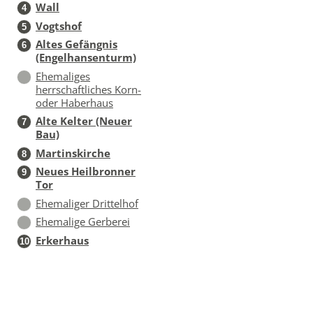
Wall
4
Vogtshof
5
Altes Gefängnis
6
(Engelhansenturm)
Ehemaliges
herrschaftliches Korn-
oder Haberhaus
Alte Kelter (Neuer
7
Bau)
Martinskirche
8
Neues Heilbronner
9
Tor
Ehemaliger Drittelhof
Ehemalige Gerberei
Erkerhaus
10