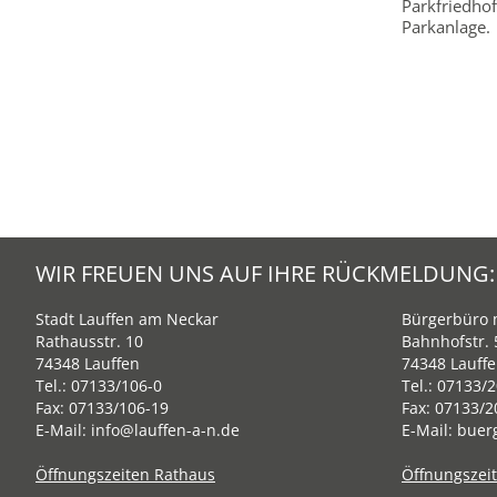
Parkfriedhof
Parkanlage.
WIR FREUEN UNS AUF IHRE RÜCKMELDUNG:
Stadt Lauffen am Neckar
Bürgerbüro m
Rathausstr. 10
Bahnhofstr. 
74348 Lauffen
74348 Lauff
Tel.:
07133/106-0
Tel.:
07133/2
Fax: 07133/106-19
Fax: 07133/2
E-Mail:
info@lauffen-a-n.de
E-Mail:
buer
Öffnungszeiten Rathaus
Öffnungszei