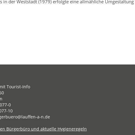
s in der Weststadt (1979) erfolgte eine allmähliche Umgestaltung
it Tourist-Info
50
en
077-0
077-10
gerbuero@lauffen-a-n.de
ten Bürgerbüro und aktuelle Hygieneregeln