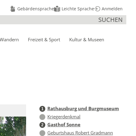
Gebärdensprache
Leichte Sprache
Anmelden
SUCHEN
 Wandern
Freizeit
& Sport
Kultur
& Museen
Rathausburg und Burgmuseum
1
Kriegerdenkmal
Gasthof Sonne
2
Geburtshaus Robert Gradmann