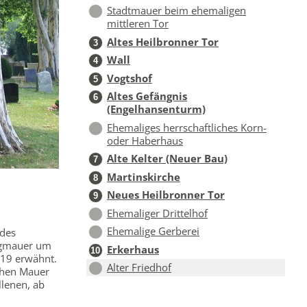
Stadtmauer beim ehemaligen
mittleren Tor
Altes Heilbronner Tor
3
Wall
4
Vogtshof
5
Altes Gefängnis
6
(Engelhansenturm)
Ehemaliges herrschaftliches Korn-
oder Haberhaus
Alte Kelter (Neuer Bau)
7
Martinskirche
8
Neues Heilbronner Tor
9
Ehemaliger Drittelhof
Ehemalige Gerberei
 des
ingmauer um
Erkerhaus
10
719 erwähnt.
Alter Friedhof
chen Mauer
llenen, ab