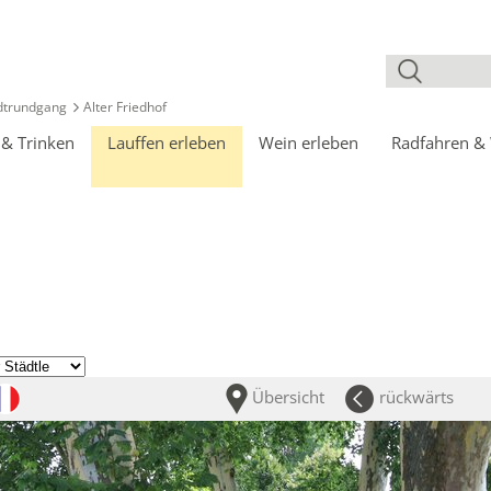
adtrundgang
Alter Friedhof
n
& Trinken
Lauffen
erleben
Wein
erleben
Radfahren
&
Übersicht
rückwärts