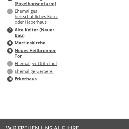
(Engelhansenturm)
Ehemaliges
herrschaftliches Korn-
oder Haberhaus
Alte Kelter (Neuer
7
Bau)
Martinskirche
8
Neues Heilbronner
9
Tor
Ehemaliger Drittelhof
Ehemalige Gerberei
Erkerhaus
10
WIR FREUEN UNS AUF IHRE