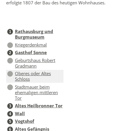
erfolgte 1807 der Bau des heutigen Wohnhauses.
Rathausburg und
1
Burgmuseum
Kriegerdenkmal
Gasthof Sonne
2
Geburtshaus Robert
Gradmann
Oberes oder Altes
Schloss
Stadtmauer beim
ehemaligen mittleren
Tor
Altes Heilbronner Tor
3
Wall
4
Vogtshof
5
Altes Gefängnis
6