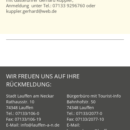
Anmeldung unter Tel.: 07133 9296760 oder
kuppler.gerhard@web.de
WIR FREUEN UNS AUF IHRE
RÜCKMELDUNG:
Stadt Lauffen am Neckar
Bürgerbüro mit Tourist-Info
Rathausstr. 10
Bahnhofstr. 50
74348 Lauffen
74348 Lauffen
Tel.:
07133/106-0
Tel.:
07133/2077-0
Fax: 07133/106-19
Fax: 07133/2077-10
E-Mail:
info@lauffen-a-n.de
E-Mail: