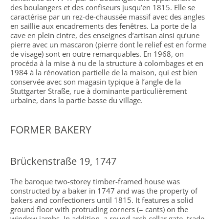
des boulangers et des confiseurs jusqu’en 1815. Elle se
caractérise par un rez-de-chaussée massif avec des angles
en saillie aux encadrements des fenêtres. La porte de la
cave en plein cintre, des enseignes d’artisan ainsi qu’une
pierre avec un mascaron (pierre dont le relief est en forme
de visage) sont en outre remarquables. En 1968, on
procéda à la mise à nu de la structure à colombages et en
1984 à la rénovation partielle de la maison, qui est bien
conservée avec son magasin typique à l’angle de la
Stuttgarter Straße, rue à dominante particulièrement
urbaine, dans la partie basse du village.
FORMER BAKERY
Brückenstraße 19, 1747
The baroque two-storey timber-framed house was
constructed by a baker in 1747 and was the property of
bakers and confectioners until 1815. It features a solid
ground floor with protruding corners (= cants) on the
window jambs. In addition, a round arch cellar gate, trade