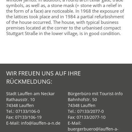
symbols, as well as, a stone mask (= stone with a relief in
the form of a face) are noticeable. In 1968 the exposure of
the lattices took place and in 1984 a partial refurbishment
of the house occurred. The house, with typical business
premises located at the corner to the urbanised compact
Stuttgart Straße in the lower village, is in good condition.
WIR FREUEN UNS AUF IHRE
RÜCKMELDUNG:
Stadt Lauffen am Neckar
Bürgerbüro mit Tourist-Info
Rathausstr. 10
Bahnhofstr. 50
74348 Lauffen
74348 Lauffen
Tel.:
07133/106-0
Tel.:
07133/2077-0
Fax: 07133/106-19
Fax: 07133/2077-10
E-Mail:
info@lauffen-a-n.de
E-Mail:
buergerbuero@lauffen-a-