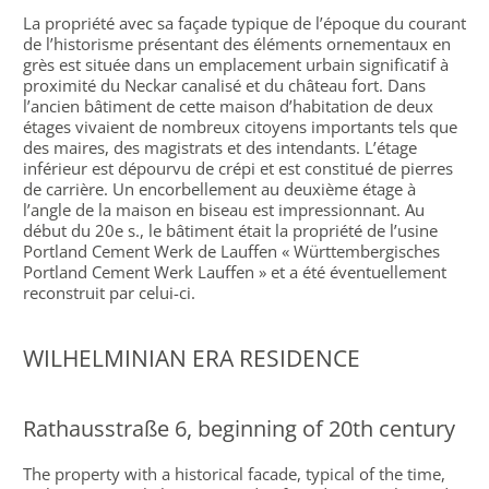
La propriété avec sa façade typique de l’époque du courant
de l’historisme présentant des éléments ornementaux en
grès est située dans un emplacement urbain significatif à
proximité du Neckar canalisé et du château fort. Dans
l’ancien bâtiment de cette maison d’habitation de deux
étages vivaient de nombreux citoyens importants tels que
des maires, des magistrats et des intendants. L’étage
inférieur est dépourvu de crépi et est constitué de pierres
de carrière. Un encorbellement au deuxième étage à
l’angle de la maison en biseau est impressionnant. Au
début du 20
e
s., le bâtiment était la propriété de l’usine
Portland Cement Werk de Lauffen « Württembergisches
Portland Cement Werk Lauffen » et a été éventuellement
reconstruit par celui-ci.
WILHELMINIAN ERA RESIDENCE
Rathausstraße 6, beginning of 20th century
The property with a historical facade, typical of the time,