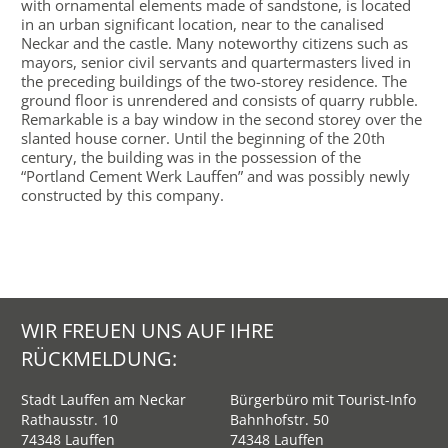
with ornamental elements made of sandstone, is located
in an urban significant location, near to the canalised
Neckar and the castle. Many noteworthy citizens such as
mayors, senior civil servants and quartermasters lived in
the preceding buildings of the two-storey residence. The
ground floor is unrendered and consists of quarry rubble.
Remarkable is a bay window in the second storey over the
slanted house corner. Until the beginning of the 20
th
century, the building was in the possession of the
“Portland Cement Werk Lauffen” and was possibly newly
constructed by this company.
WIR FREUEN UNS AUF IHRE
RÜCKMELDUNG:
Stadt Lauffen am Neckar
Bürgerbüro mit Tourist-Info
Rathausstr. 10
Bahnhofstr. 50
74348 Lauffen
74348 Lauffen